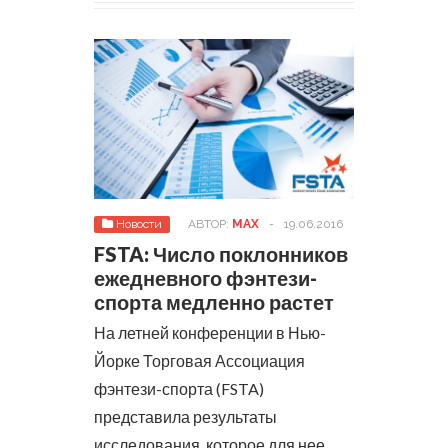
Новости
АВТОР:
MAX
-
19.06.2016
FSTA: Число поклонников
ежедневного фэнтези-
спорта медленно растет
На летней конференции в Нью-
Йорке Торговая Ассоциация
фэнтези-спорта (FSTA)
представила результаты
исследования, которое для нее