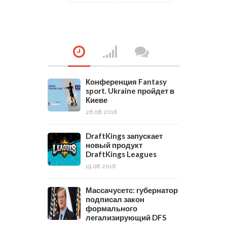
Конференция Fantasy
sport. Ukraine пройдет в
Киеве
26.08.2016
DraftKings запускает
новый продукт
DraftKings Leagues
19.08.2016
Массачусетс: губернатор
подписал закон
формального
легализирующий DFS