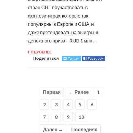
стран СНГ поучаствовать в
фэнтези-играх, которые так
популярны в Европе и США, и
даже претендовать на выигрыш
денежного приза – RUB 1 млн,…
ПОДРОБНЕЕ
Поделиться
Twitter
Facebook
Первая
← Ранее
1
2
3
4
5
6
7
8
9
10
Далее →
Последняя