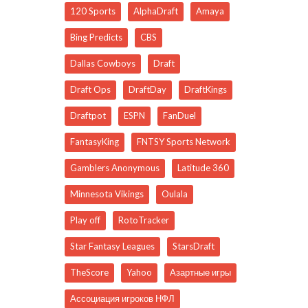
120 Sports
AlphaDraft
Amaya
Bing Predicts
CBS
Dallas Cowboys
Draft
Draft Ops
DraftDay
DraftKings
Draftpot
ESPN
FanDuel
FantasyKing
FNTSY Sports Network
Gamblers Anonymous
Latitude 360
Minnesota Vikings
Oulala
Play off
RotoTracker
Star Fantasy Leagues
StarsDraft
TheScore
Yahoo
Азартные игры
Ассоциация игроков НФЛ