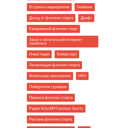
Встречи и мероприятия
Гемблинг
Доход от фэнтези-спорта
Драфт
Ежедневный фэнтези-спорт
Закон о нелегальном интернет-
гемблинге
Инвестиции
Киберспорт
Легализация фэнтези-спорта
Мобильные приложения
НФЛ
Победители турниров
Правила фэнтези-спорта
Радио SiriusXM Fanstasy Sports
Реклама фэнтези спорта