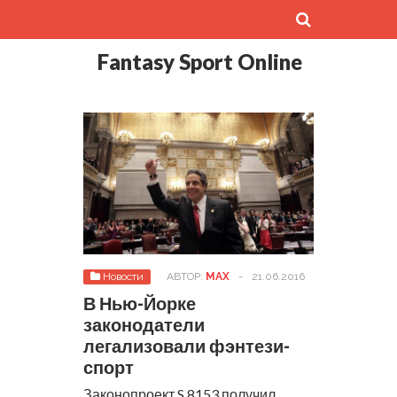
Fantasy Sport Online
Новости
АВТОР:
MAX
-
21.06.2016
В Нью-Йорке
законодатели
легализовали фэнтези-
спорт
Законопроект S 8153 получил