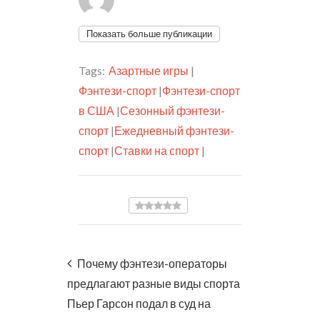
Показать больше публикации
Tags:
Азартные игры
|
Фэнтези-спорт
|
Фэнтези-спорт
в США
|
Сезонный фэнтези-
спорт
|
Ежедневный фэнтези-
спорт
|
Ставки на спорт
|
Почему фэнтези-операторы
предлагают разные виды спорта
Пьер Гарсон подал в суд на