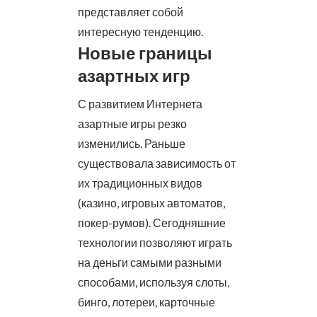
представляет собой
интересную тенденцию.
Новые границы
азартных игр
С развитием Интернета
азартные игры резко
изменились. Раньше
существовала зависимость от
их традиционных видов
(казино, игровых автоматов,
покер-румов). Сегодняшние
технологии позволяют играть
на деньги самыми разными
способами, используя слоты,
бинго, лотереи, карточные