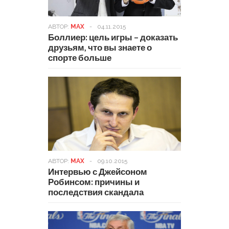
АВТОР:
MAX
-
04.11.2015
Боллиер: цель игры – доказать
друзьям, что вы знаете о
спорте больше
АВТОР:
MAX
-
09.10.2015
Интервью с Джейсоном
Робинсом: причины и
последствия скандала