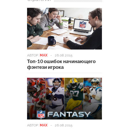
АВТОР:
MAX
-
26.08.2015
Топ-10 ошибок начинающего
фэнтези игрока
АВТОР:
MAX
-
26.08.2015