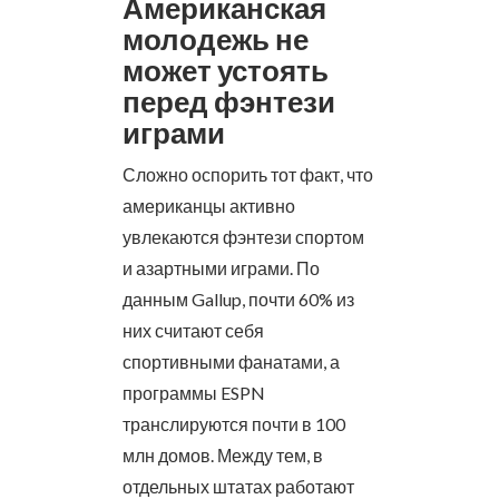
Американская
молодежь не
может устоять
перед фэнтези
играми
Сложно оспорить тот факт, что
американцы активно
увлекаются фэнтези спортом
и азартными играми. По
данным Gallup, почти 60% из
них считают себя
спортивными фанатами, а
программы ESPN
транслируются почти в 100
млн домов.
Между тем, в
отдельных штатах работают