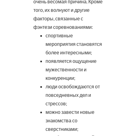
очень весомая причина. Кроме
того, их волнуют и другие
факторы, связанные с
фэнтези соревнованиями:
спортивные
мероприятия становятся
более интересными;
появляется ощущение
мужественности и
конкуренции;
люди освобождаются от
повседневных дел и
стрессов;
можно завести новые
знакомства со
сверстниками;