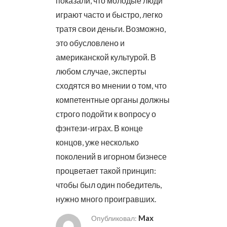
показали, что молодые люди
играют часто и быстро, легко
тратя свои деньги. Возможно,
это обусловлено и
американской культурой. В
любом случае, эксперты
сходятся во мнении о том, что
компетентные органы должны
строго подойти к вопросу о
фэнтези-играх. В конце
концов, уже несколько
поколений в игорном бизнесе
процветает такой принцип:
чтобы был один победитель,
нужно много проигравших.
Max
Опубликовал: