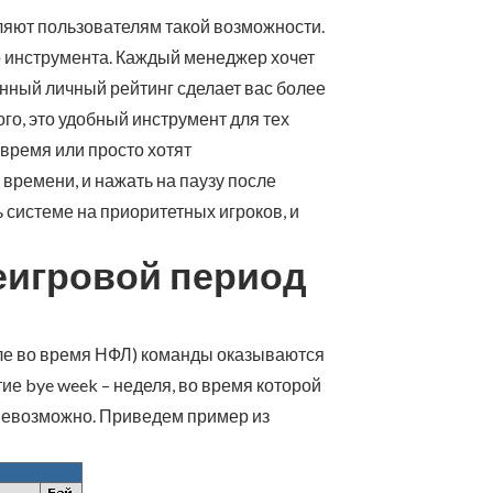
ляют пользователям такой возможности.
о инструмента. Каждый менеджер хочет
нный личный рейтинг сделает вас более
го, это удобный инструмент для тех
 время или просто хотят
времени, и нажать на паузу после
 системе на приоритетных игроков, и
неигровой период
ле во время НФЛ) команды оказываются
ие bye week – неделя, во время которой
р невозможно. Приведем пример из