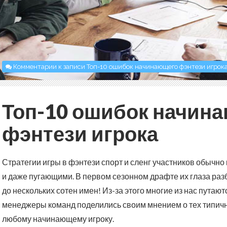
Комментарии
к записи Топ-10 ошибок начинающего фэнтези игрок
Топ-10 ошибок начин
фэнтези игрока
Стратегии игры в фэнтези спорт и сленг участников обычн
и даже пугающими. В первом сезонном драфте их глаза разб
до нескольких сотен имен! Из-за этого многие из нас пута
менеджеры команд поделились своим мнением о тех типичн
любому начинающему игроку.