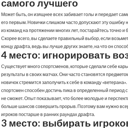
самого лучшего
Может быть, он изящнее всех забивает голы и передает сам
его первым. Новички слишком часто допускают эту ошибку 
из команд на протяжении многих лет, постарайтесь точно и 
Скорее всего, вы сделаете правильный выбор, если возьмет
концу драфта, ведь вы лучше других знаете, на что он спосо
4 место: игнорировать во
Существует много спортсменов, которые сделали себе кар
результаты в своих матчах. Они часто становятся предмето
новичок стремится заполучить к себе в команду «ветерана»
спортсмен способен достичь пика в определенный период св
не сможет. Опыт показывает, что более молодые и перспект
больше шансов совершить прорыв. Поэтому вам нужно всер
игроков постарше в ранних раундах драфта.
3 место: выбирать игроко