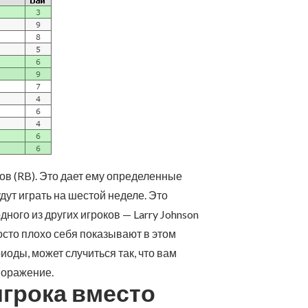
ов (RB). Это дает ему определенные
дут играть на шестой неделе. Это
дного из других игроков — Larry Johnson
осто плохо себя показывают в этом
оды, может случиться так, что вам
поражение.
игрока вместо