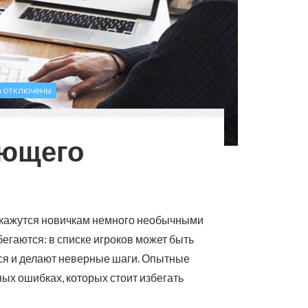
а
отключены
ающего
о кажутся новичкам немного необычными
егаются: в списке игроков может быть
ются и делают неверные шаги. Опытные
ых ошибках, которых стоит избегать