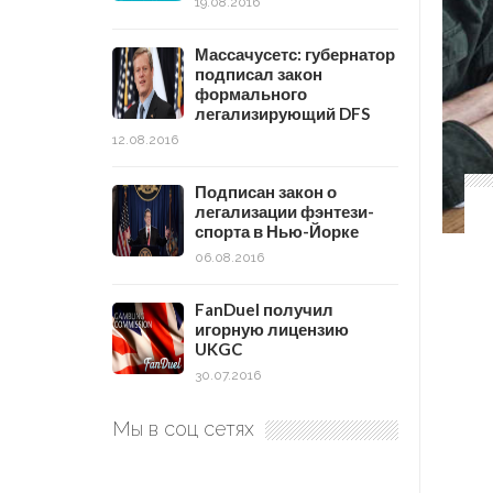
19.08.2016
Массачусетс: губернатор
подписал закон
формального
легализирующий DFS
12.08.2016
Подписан закон о
легализации фэнтези-
спорта в Нью-Йорке
06.08.2016
FanDuel получил
игорную лицензию
UKGC
30.07.2016
Мы в соц сетях