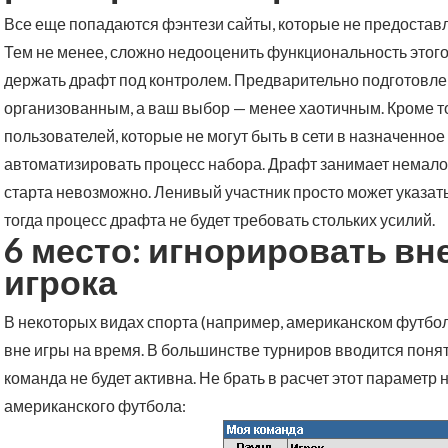
Все еще попадаются фэнтези сайты, которые не предостав
Тем не менее, сложно недооценить функциональность этог
держать драфт под контролем. Предварительно подготовле
организованным, а ваш выбор — менее хаотичным. Кроме то
пользователей, которые не могут быть в сети в назначенное
автоматизировать процесс набора. Драфт занимает немало 
старта невозможно. Ленивый участник просто может указать
тогда процесс драфта не будет требовать стольких усилий.
6 место: игнорировать в
игрока
В некоторых видах спорта (например, американском футбо
вне игры на время. В большинстве турниров вводится понят
команда не будет активна. Не брать в расчет этот парамет
американского футбола: