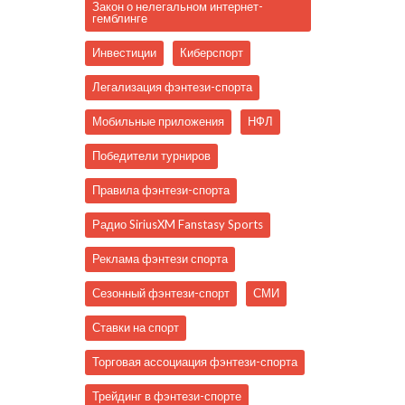
Закон о нелегальном интернет-
гемблинге
Инвестиции
Киберспорт
Легализация фэнтези-спорта
Мобильные приложения
НФЛ
Победители турниров
Правила фэнтези-спорта
Радио SiriusXM Fanstasy Sports
Реклама фэнтези спорта
Сезонный фэнтези-спорт
СМИ
Ставки на спорт
Торговая ассоциация фэнтези-спорта
Трейдинг в фэнтези-спорте