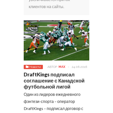
клиентов на сайты.
Новости
АВТОР:
MAX
-
24.06.2016
DraftKings подписал
соглашение с Канадской
футбольной лигой
Один из лидеров ежедневного
фэнтези-спорта – оператор
DraftKings – подписал договор с