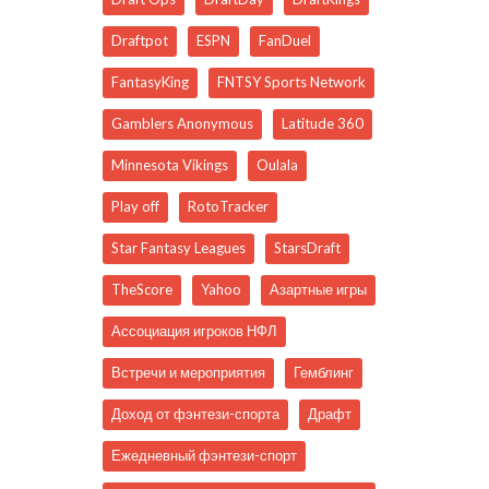
Draftpot
ESPN
FanDuel
FantasyKing
FNTSY Sports Network
Gamblers Anonymous
Latitude 360
Minnesota Vikings
Oulala
Play off
RotoTracker
Star Fantasy Leagues
StarsDraft
TheScore
Yahoo
Азартные игры
Ассоциация игроков НФЛ
Встречи и мероприятия
Гемблинг
Доход от фэнтези-спорта
Драфт
Ежедневный фэнтези-спорт