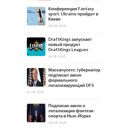
Конференция Fantasy
sport. Ukraine пройдет в
Киеве
26.08.2016
DraftKings запускает
новый продукт
DraftKings Leagues
19.08.2016
Массачусетс: губернатор
подписал закон
формального
легализирующий DFS
12.08.2016
Подписан закон о
легализации фэнтези-
спорта в Нью-Йорке
06.08.2016