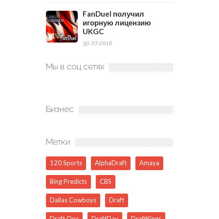
FanDuel получил
игорную лицензию
UKGC
30.07.2016
Мы в соц сетях
Бизнес
Метки
120 Sports
AlphaDraft
Amaya
Bing Predicts
CBS
Dallas Cowboys
Draft
Draft Ops
DraftDay
DraftKings