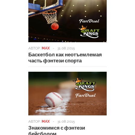
АВТОР:
MAX
-
31.08.2015
Баскетбол как неотъемлемая
часть фэнтези спорта
АВТОР:
MAX
-
31.08.2015
Знакомимся с фэнтези
бейсболом