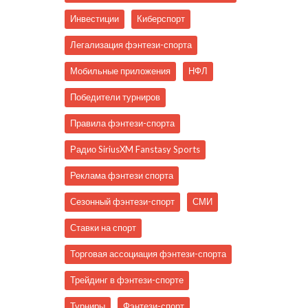
Инвестиции
Киберспорт
Легализация фэнтези-спорта
Мобильные приложения
НФЛ
Победители турниров
Правила фэнтези-спорта
Радио SiriusXM Fanstasy Sports
Реклама фэнтези спорта
Сезонный фэнтези-спорт
СМИ
Ставки на спорт
Торговая ассоциация фэнтези-спорта
Трейдинг в фэнтези-спорте
Турниры
Фэнтези-спорт