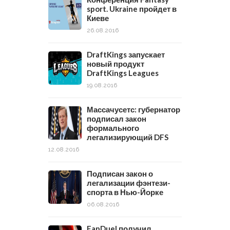
sport. Ukraine пройдет в
Киеве
26.08.2016
DraftKings запускает
новый продукт
DraftKings Leagues
19.08.2016
Массачусетс: губернатор
подписал закон
формального
легализирующий DFS
12.08.2016
Подписан закон о
легализации фэнтези-
спорта в Нью-Йорке
06.08.2016
FanDuel получил