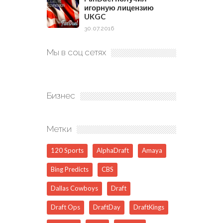
игорную лицензию
UKGC
30.07.2016
Мы в соц сетях
Бизнес
Метки
120 Sports
AlphaDraft
Amaya
Bing Predicts
CBS
Dallas Cowboys
Draft
Draft Ops
DraftDay
DraftKings