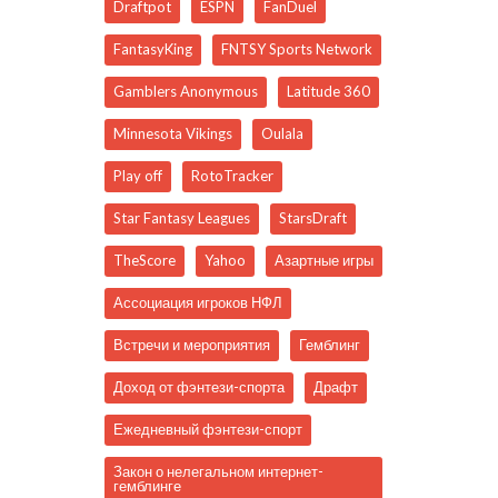
Draftpot
ESPN
FanDuel
FantasyKing
FNTSY Sports Network
Gamblers Anonymous
Latitude 360
Minnesota Vikings
Oulala
Play off
RotoTracker
Star Fantasy Leagues
StarsDraft
TheScore
Yahoo
Азартные игры
Ассоциация игроков НФЛ
Встречи и мероприятия
Гемблинг
Доход от фэнтези-спорта
Драфт
Ежедневный фэнтези-спорт
Закон о нелегальном интернет-
гемблинге