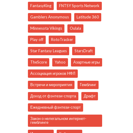
FantasyKing
FNTSY Sports Network
Gamblers Anonymous
Latitude 360
Minnesota Vikings
Oulala
Play off
RotoTracker
Star Fantasy Leagues
StarsDraft
TheScore
Yahoo
Азартные игры
Ассоциация игроков НФЛ
Встречи и мероприятия
Гемблинг
Доход от фэнтези-спорта
Драфт
Ежедневный фэнтези-спорт
Закон о нелегальном интернет-
гемблинге