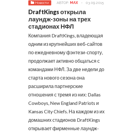
Новости
АВТОР:
MAX
-
03.09.2015
DraftKings открыла
лаундж-зоны на трех
стадионах НФЛ
Компания DraftKings, владеющая
одним из крупнейших веб-сайтов
по ежедневному фэнтези-спорту,
продолжает активно общаться с
командами НФЛ. За две недели до
старта нового сезона она
расширила партнерские
отношения с тремя из них: Dallas
Cowboys, New England Patriots и
Kansas City Chiefs.
На каждом из их
домашних стадионов DraftKings
открывает фирменные лаундж-