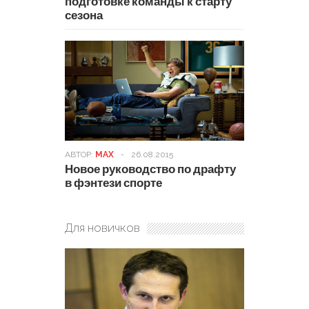
подготовке команды к старту
сезона
АВТОР:
MAX
-
26.08.2015
Новое руководство по драфту
в фэнтези спорте
Для новичков