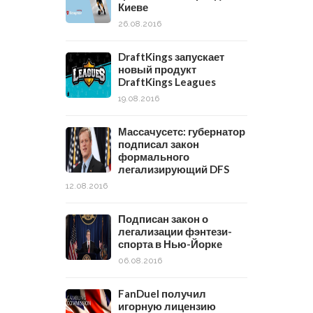
Киеве
26.08.2016
DraftKings запускает
новый продукт
DraftKings Leagues
19.08.2016
Массачусетс: губернатор
подписал закон
формального
легализирующий DFS
12.08.2016
Подписан закон о
легализации фэнтези-
спорта в Нью-Йорке
06.08.2016
FanDuel получил
игорную лицензию