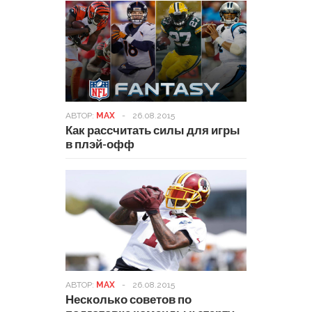
АВТОР:
MAX
-
26.08.2015
Как рассчитать силы для игры
в плэй-офф
АВТОР:
MAX
-
26.08.2015
Несколько советов по