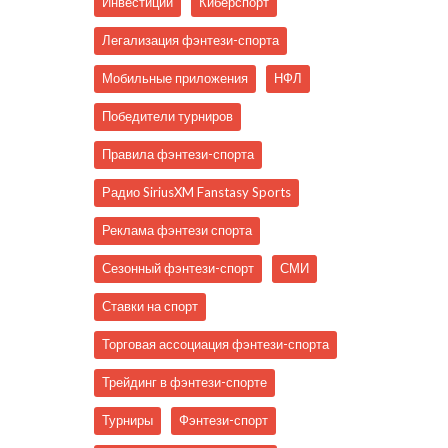
Инвестиции
Киберспорт
Легализация фэнтези-спорта
Мобильные приложения
НФЛ
Победители турниров
Правила фэнтези-спорта
Радио SiriusXM Fanstasy Sports
Реклама фэнтези спорта
Сезонный фэнтези-спорт
СМИ
Ставки на спорт
Торговая ассоциация фэнтези-спорта
Трейдинг в фэнтези-спорте
Турниры
Фэнтези-спорт