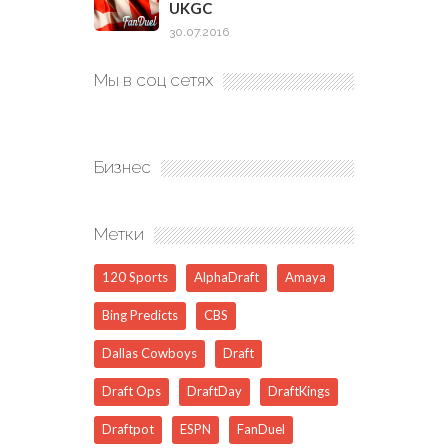
UKGC
30.07.2016
Мы в соц сетях
Бизнес
Метки
120 Sports
AlphaDraft
Amaya
Bing Predicts
CBS
Dallas Cowboys
Draft
Draft Ops
DraftDay
DraftKings
Draftpot
ESPN
FanDuel