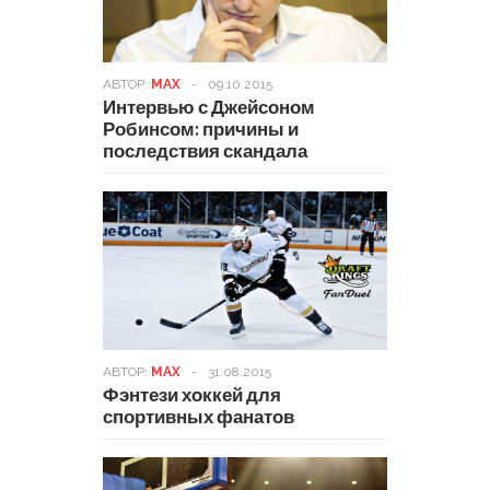
АВТОР:
MAX
-
09.10.2015
Интервью с Джейсоном
Робинсом: причины и
последствия скандала
АВТОР:
MAX
-
31.08.2015
Фэнтези хоккей для
спортивных фанатов