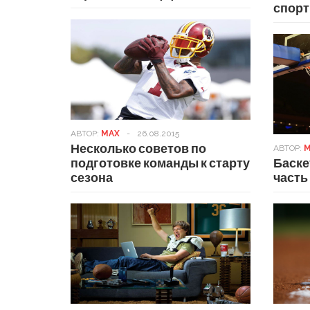
спор
АВТОР:
MAX
-
26.08.2015
Несколько советов по
АВТОР:
M
подготовке команды к старту
Баске
сезона
часть