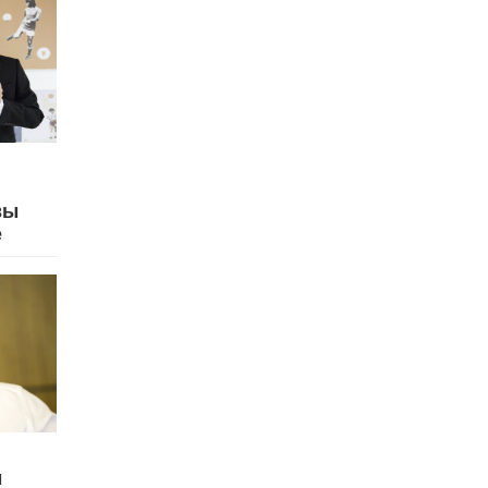
вы
е
м