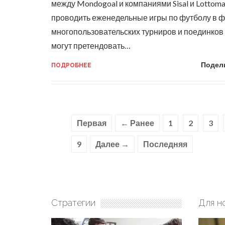
между Mondogoal и компаниями Sisal и Lottom
проводить еженедельные игры по футболу в 
многопользовательских турниров и поединков 
могут претендовать…
Подел
ПОДРОБНЕЕ
Первая
← Ранее
1
2
3
9
Далее →
Последняя
Стратегии
Для н