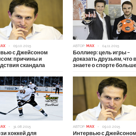
AX
-
09.10.2015
АВТОР:
MAX
-
04.11.2015
вью с Джейсоном
Боллиер: цель игры –
сом: причины и
доказать друзьям, что 
дствия скандала
знаете о спорте больш
AX
-
31.08.2015
АВТОР:
MAX
-
09.10.2015
зи хоккей для
Интервью с Джейсоно