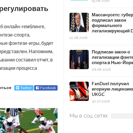
19.08.2016
 регулировать
Массачусетс: губе
подписал закон
формального
б онлайн-гемблинге,
легализирующий 
нтези-спорта.
12.08.2016
ые фэнтези-игры, будет
л представлен. Напомним,
Подписан закон о
легализации фэнте
вании составил отчет, в
спорта в Нью-Йор
низации процесса
06.08.2016
FanDuel получил
иться
Twitter
Facebook
игорную лицензи
UKGC
30.07.2016
Мы в соц сетях