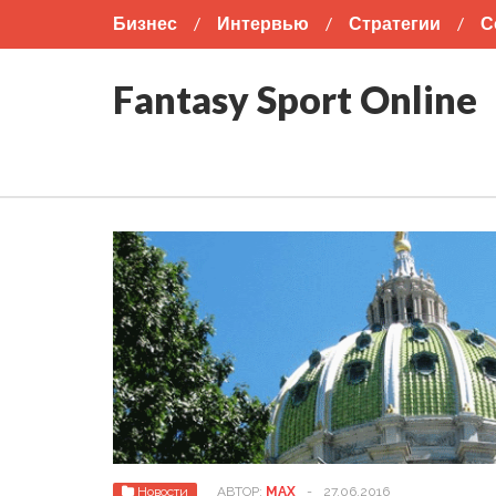
Бизнес
Интервью
Стратегии
С
Американский футбол
Бокс
Футбо
Fantasy Sport Online
Новости
АВТОР:
MAX
-
27.06.2016