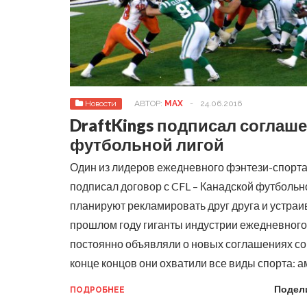
Новости
АВТОР:
MAX
-
24.06.2016
DraftKings подписал соглаше
футбольной лигой
Один из лидеров ежедневного фэнтези-спорта 
подписал договор с CFL – Канадской футбольн
планируют рекламировать друг друга и устраи
прошлом году гиганты индустрии ежедневного
постоянно объявляли о новых соглашениях со
конце концов они охватили все виды спорта: 
Подел
ПОДРОБНЕЕ