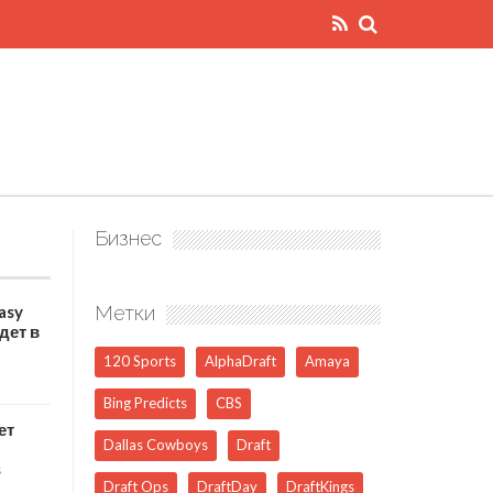
Бизнес
asy
Метки
дет в
120 Sports
AlphaDraft
Amaya
Bing Predicts
CBS
ет
Dallas Cowboys
Draft
s
Draft Ops
DraftDay
DraftKings