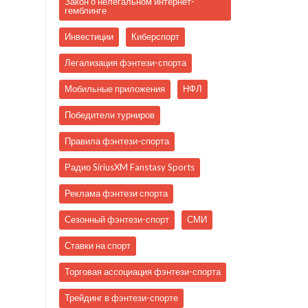
Закон о нелегальном интернет-
гемблинге
Инвестиции
Киберспорт
Легализация фэнтези-спорта
Мобильные приложения
НФЛ
Победители турниров
Правила фэнтези-спорта
Радио SiriusXM Fanstasy Sports
Реклама фэнтези спорта
Сезонный фэнтези-спорт
СМИ
Ставки на спорт
Торговая ассоциация фэнтези-спорта
Трейдинг в фэнтези-спорте