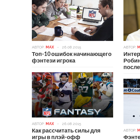
АВТОР:
MAX
-
26.08.2015
АВТОР:
M
Топ-10 ошибок начинающего
Интер
фэнтези игрока
Робин
после
АВТОР:
MAX
-
26.08.2015
Как рассчитать силы для
АВТОР:
M
игры в плэй-офф
Фэнте