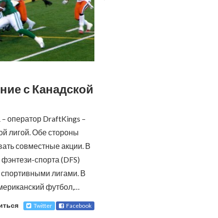
ние с Канадской
– оператор DraftKings –
ой лигой. Обе стороны
вать совместные акции.
В
 фэнтези-спорта (DFS)
 спортивными лигами. В
американский футбол,…
иться
Twitter
Facebook