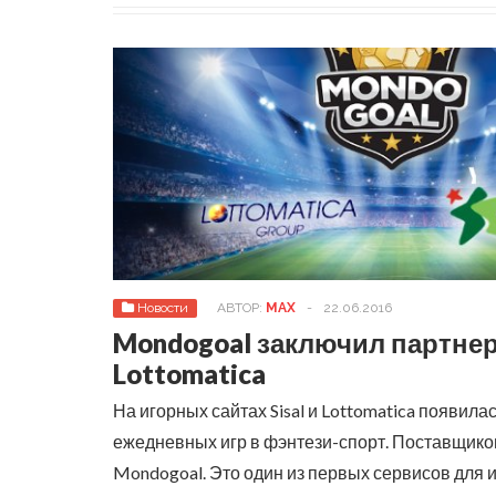
Новости
АВТОР:
MAX
-
22.06.2016
Mondogoal заключил партнерс
Lottomatica
На игорных сайтах Sisal и Lottomatica появил
ежедневных игр в фэнтези-спорт. Поставщико
Mondogoal. Это один из первых сервисов для и