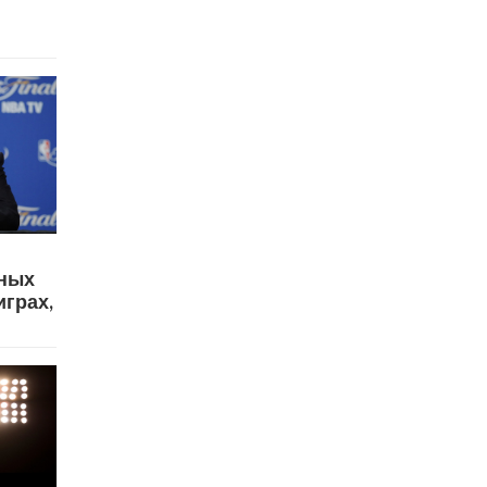
вных
играх,