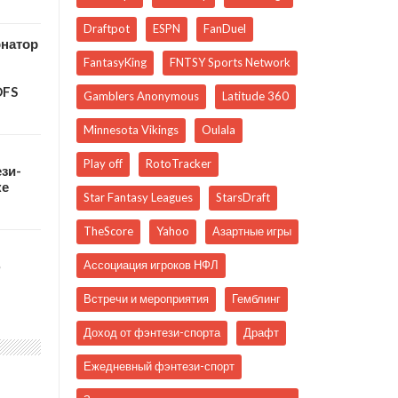
Draftpot
ESPN
FanDuel
рнатор
FantasyKing
FNTSY Sports Network
DFS
Gamblers Anonymous
Latitude 360
Minnesota Vikings
Oulala
Play off
RotoTracker
зи-
ке
Star Fantasy Leagues
StarsDraft
TheScore
Yahoo
Азартные игры
ю
Ассоциация игроков НФЛ
Встречи и мероприятия
Гемблинг
Доход от фэнтези-спорта
Драфт
Ежедневный фэнтези-спорт