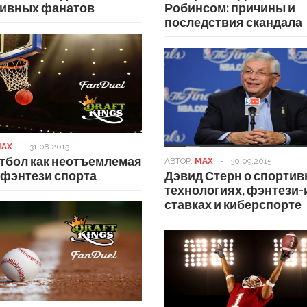
тивных фанатов
Робинсом: причины и
последствия скандала
AX
-
31.08.2015
тбол как неотъемлемая
АВТОР:
MAX
-
30.09.2015
 фэнтези спорта
Дэвид Стерн о спорти
технологиях, фэнтези-
ставках и киберспорте