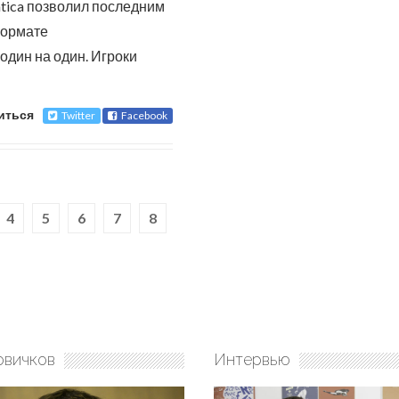
atica позволил последним
формате
один на один. Игроки
иться
Twitter
Facebook
4
5
6
7
8
овичков
Интервью