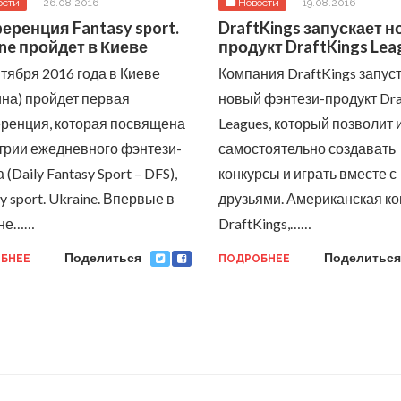
ости
26.08.2016
Новости
19.08.2016
еренция Fantasy sport.
DraftKings запускает 
ne пройдет в Киеве
продукт DraftKings Lea
нтября 2016 года в Киеве
Компания DraftKings запус
ина) пройдет первая
новый фэнтези-продукт Dra
ренция, которая посвящена
Leagues, который позволит 
трии ежедневного фэнтези-
самостоятельно создавать
 (Daily Fantasy Sport – DFS),
конкурсы и играть вместе с
y sport. Ukraine.
Впервые в
друзьями.
Американская к
ине……
DraftKings,……
Поделиться
Поделиться
БНЕЕ
ПОДРОБНЕЕ