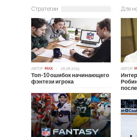
Стратегии
Для н
АВТОР:
MAX
-
26.08.2015
АВТОР:
M
Топ-10 ошибок начинающего
Интер
фэнтези игрока
Робин
после