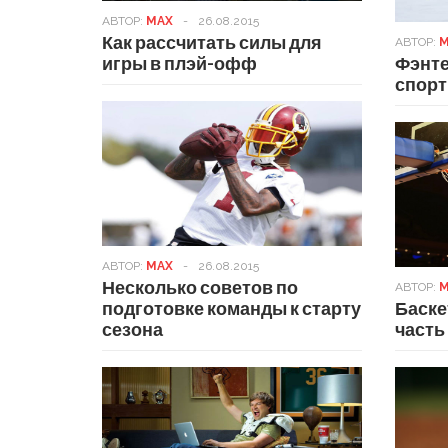
АВТОР:
MAX
-
26.08.2015
Как рассчитать силы для
АВТОР:
M
игры в плэй-офф
Фэнте
спор
АВТОР:
MAX
-
26.08.2015
Несколько советов по
АВТОР:
M
подготовке команды к старту
Баске
сезона
часть