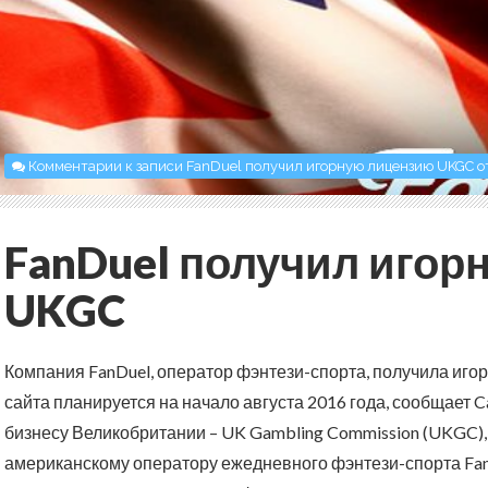
Комментарии
к записи FanDuel получил игорную лицензию UKGC
о
FanDuel получил иго
UKGC
Компания FanDuel, оператор фэнтези-спорта, получила иго
сайта планируется на начало августа 2016 года, сообщает Ca
бизнесу Великобритании – UK Gambling Commission (UKGC
американскому оператору ежедневного фэнтези-спорта Fan