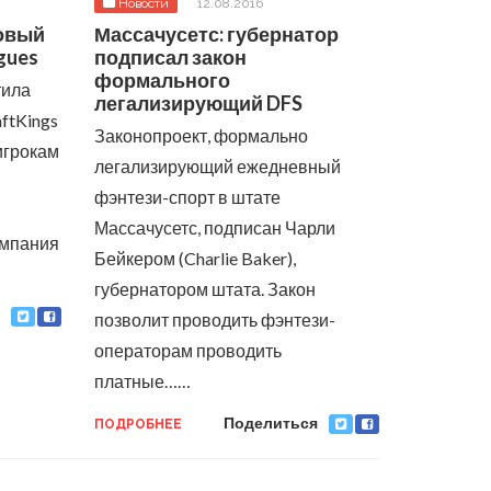
Новости
12.08.2016
новый
Массачусетс: губернатор
gues
подписал закон
формального
тила
легализирующий DFS
ftKings
Законопроект, формально
игрокам
легализирующий ежедневный
фэнтези-спорт в штате
Массачусетс, подписан Чарли
омпания
Бейкером (Charlie Baker),
губернатором штата. Закон
позволит проводить фэнтези-
операторам проводить
платные……
Поделиться
ПОДРОБНЕЕ