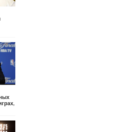
м
вных
играх,