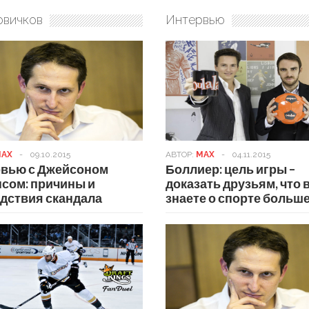
овичков
Интервью
AX
-
09.10.2015
АВТОР:
MAX
-
04.11.2015
вью с Джейсоном
Боллиер: цель игры –
сом: причины и
доказать друзьям, что 
дствия скандала
знаете о спорте больш