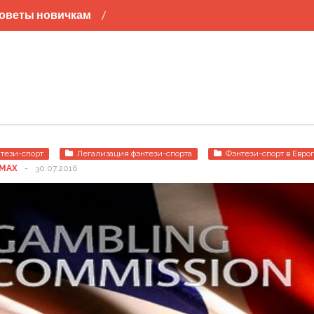
оветы новичкам
л
Хоккей
Баскетбол
тези-спорт
Легализация фэнтези-спорта
Фэнтези-спорт в Евро
MAX
-
30.07.2016