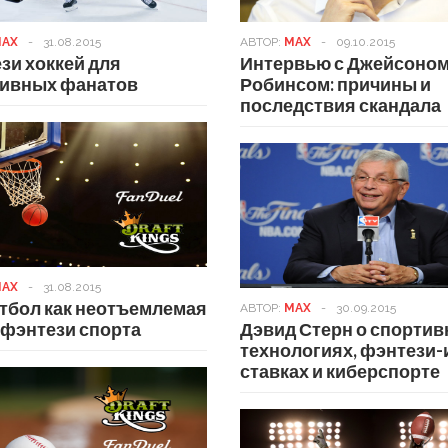
AX
-
31.08.2015
АВТОР:
MAX
-
09.10.2015
зи хоккей для
Интервью с Джейсоно
тивных фанатов
Робинсом: причины и
последствия скандала
AX
-
31.08.2015
тбол как неотъемлемая
АВТОР:
MAX
-
30.09.2015
 фэнтези спорта
Дэвид Стерн о спорти
технологиях, фэнтези-
ставках и киберспорте