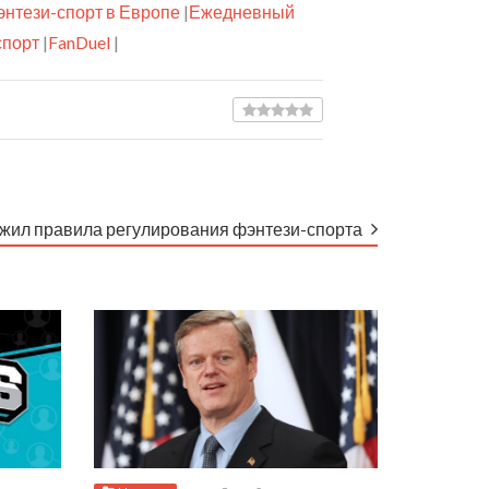
энтези-спорт в Европе
|
Ежедневный
спорт
|
FanDuel
|
жил правила регулирования фэнтези-спорта