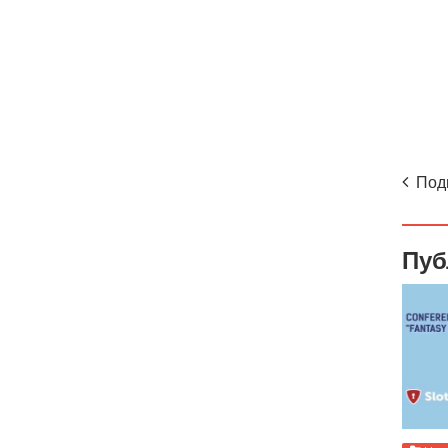
Под
Пуб