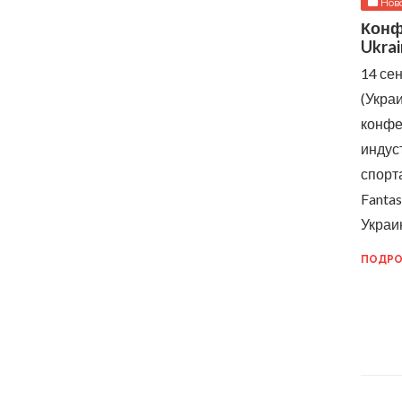
Нов
Конф
Ukrai
14 се
(Укра
конфе
индус
спорта
Fantas
Укра
ПОДРО