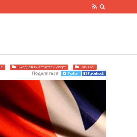
пе
Ежедневный фэнтези-спорт
FanDuel
Поделиться
Twitter
Facebook