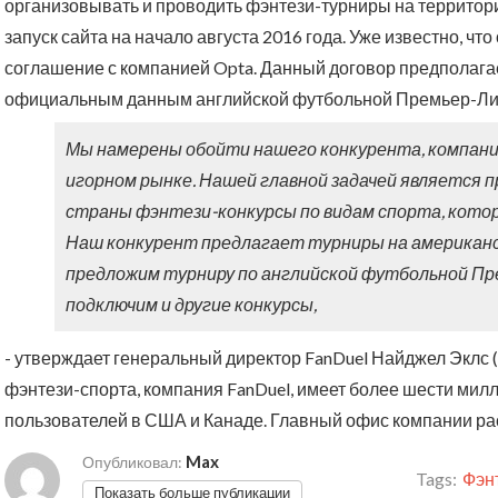
организовывать и проводить фэнтези-турниры на территор
запуск сайта на начало августа 2016 года. Уже известно, ч
соглашение с компанией Opta. Данный договор предполагае
официальным данным английской футбольной Премьер-Ли
Мы намерены обойти нашего конкурента, компанию
игорном рынке. Нашей главной задачей является
страны фэнтези-конкурсы по видам спорта, кото
Наш конкурент предлагает турниры на американс
предложим турниру по английской футбольной Пре
подключим и другие конкурсы,
- утверждает генеральный директор FanDuel Найджел Эклс (
фэнтези-спорта, компания FanDuel, имеет более шести ми
пользователей в США и Канаде. Главный офис компании р
Max
Опубликовал:
Tags:
Фэн
Показать больше публикации