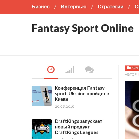
Бизнес
Интервью
Стратегии
С
Американский футбол
Бокс
Футбо
Fantasy Sport Online
Фэн
АВТОР:
Конференция Fantasy
sport. Ukraine пройдет в
Киеве
26.08.2016
DraftKings запускает
новый продукт
DraftKings Leagues