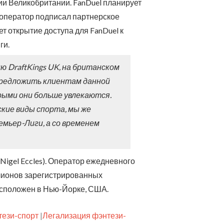
ии Великобритании. FanDuel планирует
то оператор подписал партнерское
т открытие доступа для FanDuel к
ги.
 DraftKings UK, на британском
 предложить клиентам данной
рыми они больше увлекаются.
кие виды спорта, мы же
мьер-Лиги, а со временем
Nigel Eccles). Оператор ежедневного
ллионов зарегистрированных
асположен в Нью-Йорке, США.
тези-спорт
|
Легализация фэнтези-