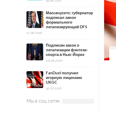
19.08.2016
Массачусетс: губернатор
подписал закон
формального
легализирующий DFS
12.08.2016
Подписан закон о
легализации фэнтези-
спорта в Нью-Йорке
06.08.2016
FanDuel получил
игорную лицензию
UKGC
30.07.2016
Мы в соц сетях