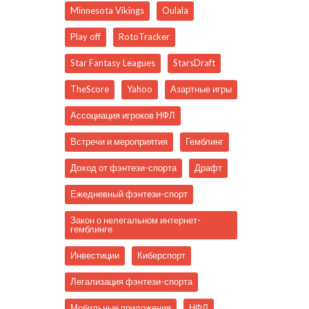
Minnesota Vikings
Oulala
Play off
RotoTracker
Star Fantasy Leagues
StarsDraft
TheScore
Yahoo
Азартные игры
Ассоциация игроков НФЛ
Встречи и мероприятия
Гемблинг
Доход от фэнтези-спорта
Драфт
Ежедневный фэнтези-спорт
Закон о нелегальном интернет-
гемблинге
Инвестиции
Киберспорт
Легализация фэнтези-спорта
Мобильные приложения
НФЛ