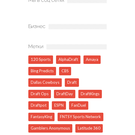
Мы в соц сетях
Бизнес
Метки
120 Sports
AlphaDraft
Amaya
Bing Predicts
CBS
Dallas Cowboys
Draft
Draft Ops
DraftDay
DraftKings
Draftpot
ESPN
FanDuel
FantasyKing
FNTSY Sports Network
Gamblers Anonymous
Latitude 360