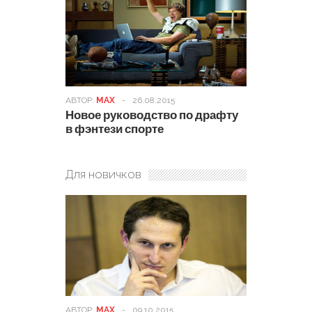
АВТОР:
MAX
-
26.08.2015
Новое руководство по драфту
в фэнтези спорте
Для новичков
АВТОР:
MAX
-
09.10.2015