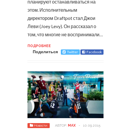
планируют останавливаться на
этом.
Исполнительным
директором Draftpot стал Джои
Леви (Joey Levy). Он рассказал о
том, что многие не воспринимали…
ПОДРОБНЕЕ
Поделиться
Twitter
Facebook
Новости
АВТОР:
MAX
-
10.09.2015