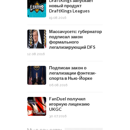
DraftKings запускает
новый продукт
DraftKings Leagues
19.08.2016
Массачусетс: губернатор
подписал закон
формального
легализирующий DFS
12.08.2016
Подписан закон о
легализации фэнтези-
спорта в Нью-Йорке
06.08.2016
FanDuel получил
игорную лицензию
UKGC
30.07.2016