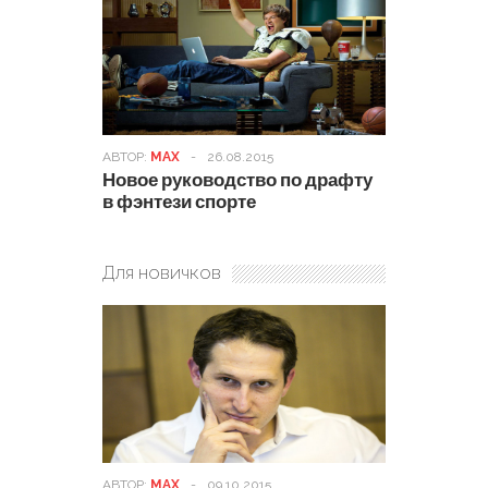
АВТОР:
MAX
-
26.08.2015
Новое руководство по драфту
в фэнтези спорте
Для новичков
АВТОР:
MAX
-
09.10.2015