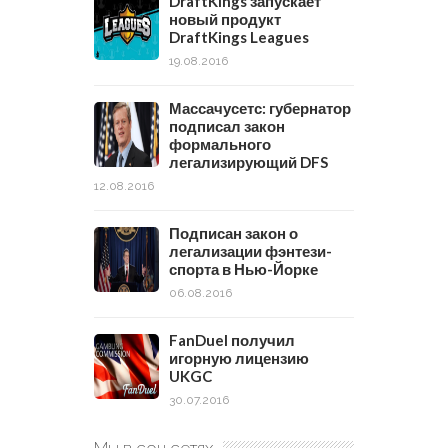
DraftKings запускает
новый продукт
DraftKings Leagues
19.08.2016
Массачусетс: губернатор
подписал закон
формального
легализирующий DFS
12.08.2016
Подписан закон о
легализации фэнтези-
спорта в Нью-Йорке
06.08.2016
FanDuel получил
игорную лицензию
UKGC
30.07.2016