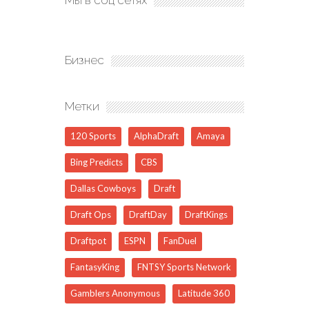
Мы в соц сетях
Бизнес
Метки
120 Sports
AlphaDraft
Amaya
Bing Predicts
CBS
Dallas Cowboys
Draft
Draft Ops
DraftDay
DraftKings
Draftpot
ESPN
FanDuel
FantasyKing
FNTSY Sports Network
Gamblers Anonymous
Latitude 360