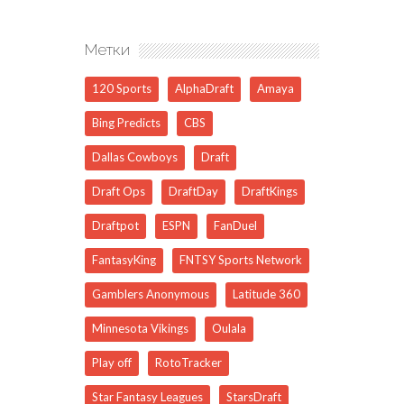
Метки
120 Sports
AlphaDraft
Amaya
Bing Predicts
CBS
Dallas Cowboys
Draft
Draft Ops
DraftDay
DraftKings
Draftpot
ESPN
FanDuel
FantasyKing
FNTSY Sports Network
Gamblers Anonymous
Latitude 360
Minnesota Vikings
Oulala
Play off
RotoTracker
Star Fantasy Leagues
StarsDraft