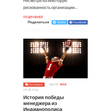
Несмотря на некоторую
рискованность организации…
ПОДРОБНЕЕ
Поделиться
Twitter
Facebook
Интервью
АВТОР:
MAX
-
26.08.2015
История победы
менеджера из
Индианополиса