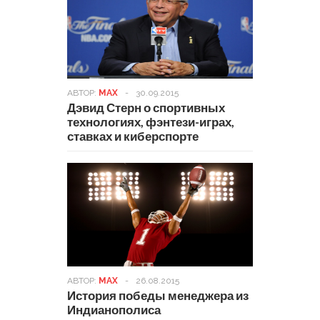
АВТОР:
MAX
-
30.09.2015
Дэвид Стерн о спортивных
технологиях, фэнтези-играх,
ставках и киберспорте
АВТОР:
MAX
-
26.08.2015
История победы менеджера из
Индианополиса