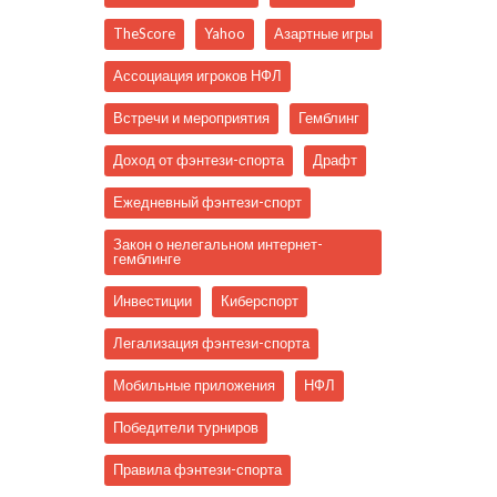
TheScore
Yahoo
Азартные игры
Ассоциация игроков НФЛ
Встречи и мероприятия
Гемблинг
Доход от фэнтези-спорта
Драфт
Ежедневный фэнтези-спорт
Закон о нелегальном интернет-
гемблинге
Инвестиции
Киберспорт
Легализация фэнтези-спорта
Мобильные приложения
НФЛ
Победители турниров
Правила фэнтези-спорта