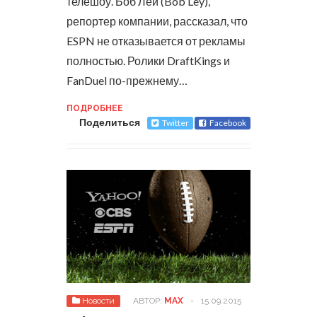
телешоу.
Боб Лей (Bob Ley),
репортер компании, рассказал, что
ESPN не отказывается от рекламы
полностью. Ролики DraftKings и
FanDuel по-прежнему…
ПОДРОБНЕЕ
Поделиться
Twitter
Facebook
Новости
АВТОР:
MAX
-
15.09.2015