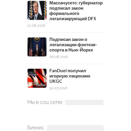
Массачусетс: губернатор
подписал закон
формального
легализирующий DFS
12.08.2016
Подписан закон о
легализации фэнтези-
спорта в Нью-Йорке
06.08.2016
FanDuel получил
игорную лицензию
UKGC
30.07.2016
Мы в соц сетях
Бизнес