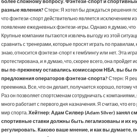
более сложному вопросу. Фэнтези-спорт и спортивный 
разные явления?
Стерн: Я хотел бы дождаться решения по 
что фэнтези-спорт действительно является исключением из 
появление ежедневных фэнтези-игры. Однако я думаю, что
Крупные компании пытаются извлечь выгоду из этой ситуаци
сравнить с тренерами, которые просят играть по правилам
знаю, относится фэнтези-спорт к гемблингу или нет. Эта игра
протестирована, и я думаю, что, скорее всего, она пройдет
вы по-прежнему оставались комиссаром НБА, вы бы 
предложения операторов фэнтези-спорта?
Стерн: Я реш
преемника. Все, что он делает, получается хорошо, потому
Раз он позволяет спортсменам сотрудничать с компаниями, я
много работает с первого дня назначения. Я считаю, что е
мир спорта.
Хейтнер: Адам Силвер (Adam Silver) занял с
спортивные ставки должны быть легализованы и их 
регулировать. Каково ваше мнение, и как вы думаете,