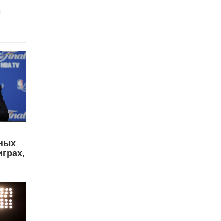
м
вных
играх,