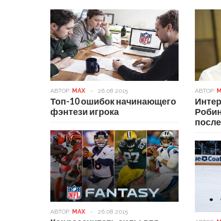
АВТОР:
MAX
-
26.08.2015
АВТОР:
M
Топ-10 ошибок начинающего
Интер
фэнтези игрока
Робин
после
АВТОР:
MAX
-
26.08.2015