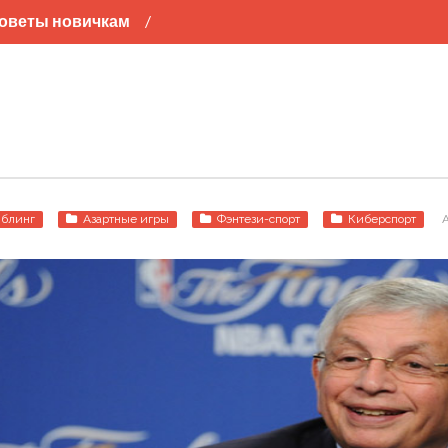
оветы новичкам
л
Хоккей
Баскетбол
блинг
Азартные игры
Фэнтези-спорт
Киберспорт