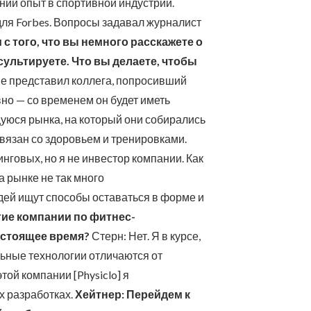
тний опыт в спортивной индустрии.
для Forbes. Вопросы задавал журналист
 с того, что вы немного расскажете о
сультируете. Что вы делаете, чтобы
не представил коллега, попросивший
вно — со временем он будет иметь
уюся рынка, на который они собирались
 связан со здоровьем и тренировками.
нговых, но я не инвестор компании. Как
На рынке не так много
ей ищут способы оставаться в форме и
гие компании по фитнес-
астоящее время?
Стерн: Нет. Я в курсе,
ельные технологии отличаются от
ой компании [Physiclo] я
х разработках.
Хейтнер: Перейдем к