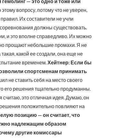
гемблинг — это одно и тоже или
этому вопросу, потому что не уверен,
правил. Их составители не учли
 соревнования должны существовать.
и, и это вполне справедливо. Их можно
, но прощают небольшие промахи. Я не
 такая, какой ее создали, она еще не
 испытание временем.
Хейтнер: Если бы
позволили спортсменам принимать
ил не ставить себя на место своего
 что его решения тщательно продуманны.
 считаю, это отличная идея. Думаю, он
го решения положительно повлияют на
мелую позицию — он считает, что
нужно надлежащим образом
 почему другие комиссары