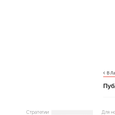
В Ла
Пуб
Стратегии
Для н