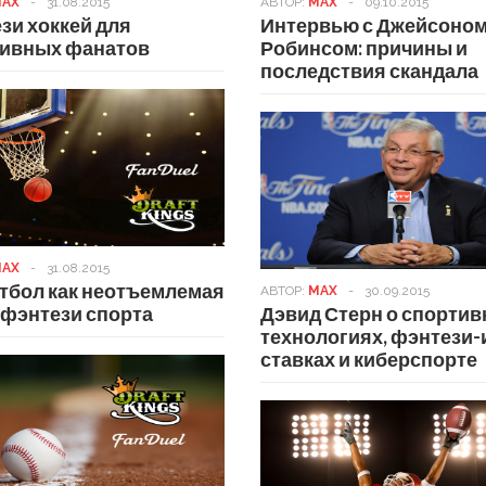
AX
-
31.08.2015
АВТОР:
MAX
-
09.10.2015
зи хоккей для
Интервью с Джейсоно
тивных фанатов
Робинсом: причины и
последствия скандала
AX
-
31.08.2015
тбол как неотъемлемая
АВТОР:
MAX
-
30.09.2015
 фэнтези спорта
Дэвид Стерн о спорти
технологиях, фэнтези-
ставках и киберспорте