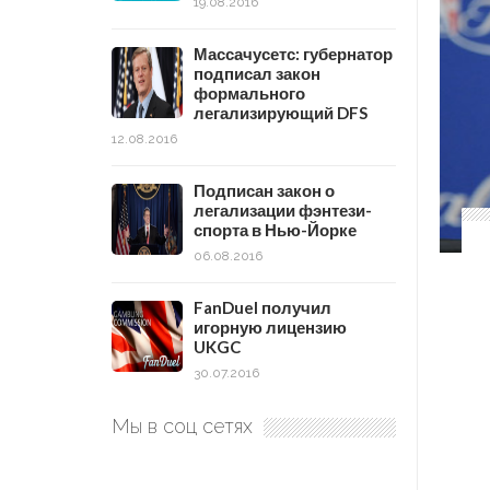
19.08.2016
Массачусетс: губернатор
подписал закон
формального
легализирующий DFS
12.08.2016
Подписан закон о
легализации фэнтези-
спорта в Нью-Йорке
06.08.2016
FanDuel получил
игорную лицензию
UKGC
30.07.2016
Мы в соц сетях