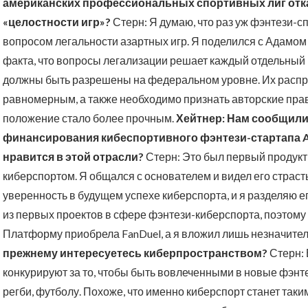
американских профессиональных спортивных лиг отк
«целостности игр»?
Стерн: Я думаю, что раз уж фэнтези-сп
вопросом легальности азартных игр. Я поделился с Адамом
факта, что вопросы легализации решает каждый отдельный 
должны быть разрешены на федеральном уровне. Их расп
равномерным, а также необходимо признать авторские права
положение стало более прочным.
Хейтнер: Нам сообщили,
финансирования кибеспортивного фэнтези-стартапа Al
нравится в этой отрасли?
Стерн: Это был первый продукт,
киберспортом. Я общался с основателем и видел его страс
уверенность в будущем успехе киберспорта, и я разделяю ег
из первых проектов в сфере фэнтези-киберспорта, поэтому 
Платформу приобрела FanDuel, а я вложил лишь незначител
прежнему интересуетесь киберпространством?
Стерн: 
конкурируют за то, чтобы быть вовлеченными в новые фэнтез
регби, футболу. Похоже, что именно киберспорт станет так