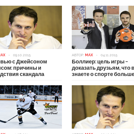
AX
-
09.10.2015
АВТОР:
MAX
-
04.11.2015
вью с Джейсоном
Боллиер: цель игры –
сом: причины и
доказать друзьям, что 
дствия скандала
знаете о спорте больш