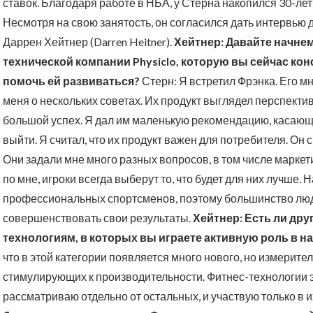
ставок. Благодаря работе в НБА, у Стерна накопился 30-ле
Несмотря на свою занятость, он согласился дать интервью 
Даррен Хейтнер (Darren Heitner).
Хейтнер: Давайте начнем
технической компании Physiclo, которую вы сейчас кон
помочь ей развиваться?
Стерн: Я встретил Фрэнка. Его м
меня о нескольких советах. Их продукт выглядел перспекти
большой успех. Я дал им маленькую рекомендацию, касающ
выйти. Я считал, что их продукт важен для потребителя. Он
Они задали мне много разных вопросов, в том числе маркети
по мне, игроки всегда выберут то, что будет для них лучше. 
профессиональных спортсменов, поэтому большинство люд
совершенствовать свои результаты.
Хейтнер: Есть ли дру
технологиям, в которых вы играете активную роль в н
что в этой категории появляется много нового, но измерит
стимулирующих к производительности. Фитнес-технологии эт
рассматриваю отдельно от остальных, и участвую только в и