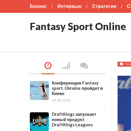
Бизнес
Интервью
Стратегии
С
Американский футбол
Бокс
Футбо
Fantasy Sport Online
Гем
Конференция Fantasy
sport. Ukraine пройдет в
Киеве
26.08.2016
DraftKings запускает
новый продукт
DraftKings Leagues