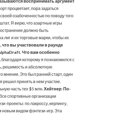
азываются воспринимать аргумент
орт процветает, пора задаться
 своей озабоченностью по поводу того
штат. Я верю, что азартные игры
ространение должно быть
 лиг и их торговые марки, чтобы их
 что вы участвовали в раунде
phaDraft. Что вам особенно
 благодаря которому я познакомился с
ть, решимость и абсолютную
о мнение. Это был ранний старт, один
я решил принять в нем участие.
ьную часть тех $5 млн.
Хейтнер: По-
Все спортивные организации
и-проекты: по лакроссу, керлингу,
им новым видом фэнтези-игр. Эта