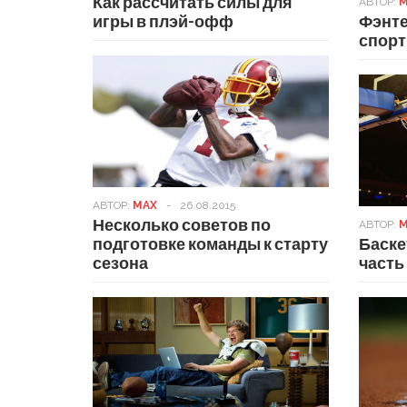
Как рассчитать силы для
АВТОР:
M
игры в плэй-офф
Фэнте
спор
АВТОР:
MAX
-
26.08.2015
Несколько советов по
АВТОР:
M
подготовке команды к старту
Баске
сезона
часть