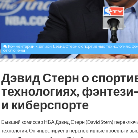
Комментарии
к записи Дэвид Стерн о спортивных технологиях, фэ
отключены
Дэвид Стерн о спорт
технологиях, фэнтези-
и киберспорте
Бывший комиссар НБА Дэвид Стерн (David Stern) переключ
технологии. Он инвестирует в перспективные проекты и вы