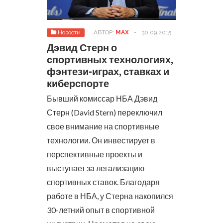
Новости
АВТОР:
MAX
-
30.09.2015
Дэвид Стерн о
спортивных технологиях,
фэнтези-играх, ставках и
киберспорте
Бывший комиссар НБА Дэвид
Стерн (David Stern) переключил
свое внимание на спортивные
технологии. Он инвестирует в
перспективные проекты и
выступает за легализацию
спортивных ставок. Благодаря
работе в НБА, у Стерна накопился
30-летний опыт в спортивной