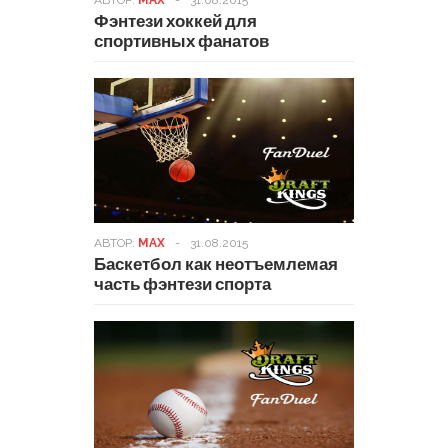
АВТОР:
MAX
-
31.08.2015
Фэнтези хоккей для
спортивных фанатов
АВТОР:
MAX
-
31.08.2015
Баскетбол как неотъемлемая
часть фэнтези спорта