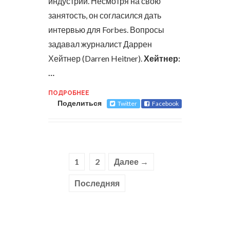
индустрии.
Несмотря на свою
занятость, он согласился дать
интервью для Forbes. Вопросы
задавал журналист Даррен
Хейтнер (Darren Heitner).
Хейтнер:
…
ПОДРОБНЕЕ
Поделиться
Twitter
Facebook
1
2
Далее →
Последняя