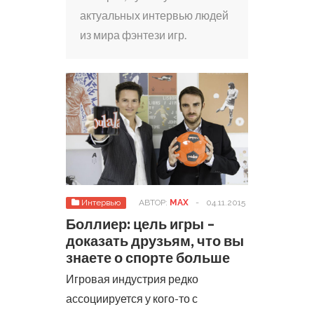
актуальных интервью людей
из мира фэнтези игр.
Интервью
АВТОР:
MAX
-
04.11.2015
Боллиер: цель игры –
доказать друзьям, что вы
знаете о спорте больше
Игровая индустрия редко
ассоциируется у кого-то с