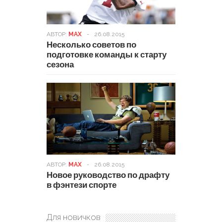
АВТОР:
MAX
-
26.08.2015
Несколько советов по
подготовке команды к старту
сезона
АВТОР:
MAX
-
26.08.2015
Новое руководство по драфту
в фэнтези спорте
Для новичков