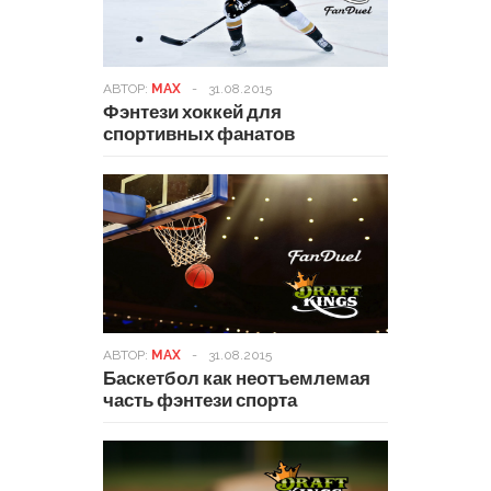
АВТОР:
MAX
-
31.08.2015
Фэнтези хоккей для
спортивных фанатов
АВТОР:
MAX
-
31.08.2015
Баскетбол как неотъемлемая
часть фэнтези спорта