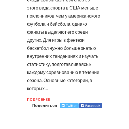
этого вида спорта в США меньше
поклонников, чем у американского
футбола и бейсбола, однако
фанаты выделяют его среди
других. Для игры в фэнтези
баскетбол нужно больше знать о
внутренних тенденциях и изучать
статистику, подготавливаясь к
каждому соревнованию в течение
сезона.
Основные категории, в
которых…
ПОДРОБНЕЕ
Поделиться
Twitter
Facebook