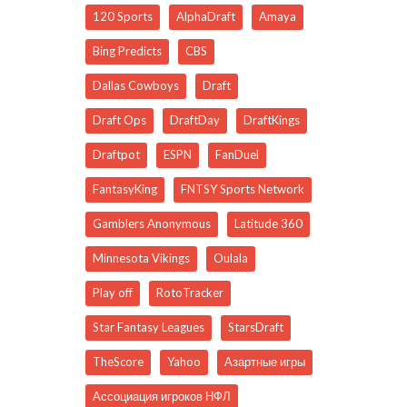
120 Sports
AlphaDraft
Amaya
Bing Predicts
CBS
Dallas Cowboys
Draft
Draft Ops
DraftDay
DraftKings
Draftpot
ESPN
FanDuel
FantasyKing
FNTSY Sports Network
Gamblers Anonymous
Latitude 360
Minnesota Vikings
Oulala
Play off
RotoTracker
Star Fantasy Leagues
StarsDraft
TheScore
Yahoo
Азартные игры
Ассоциация игроков НФЛ