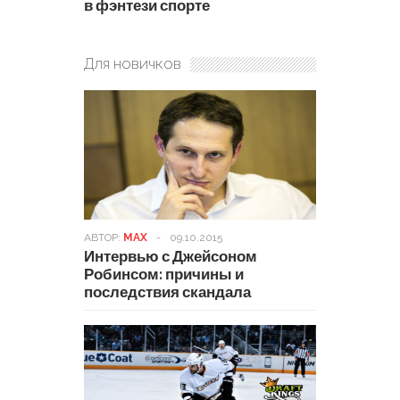
в фэнтези спорте
Для новичков
АВТОР:
MAX
-
09.10.2015
Интервью с Джейсоном
Робинсом: причины и
последствия скандала