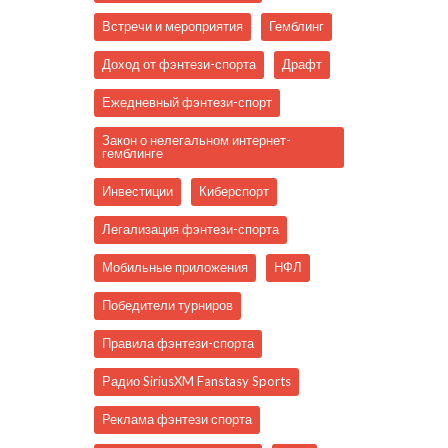
Встречи и мероприятия
Гемблинг
Доход от фэнтези-спорта
Драфт
Ежедневный фэнтези-спорт
Закон о нелегальном интернет-
гемблинге
Инвестиции
Киберспорт
Легализация фэнтези-спорта
Мобильные приложения
НФЛ
Победители турниров
Правила фэнтези-спорта
Радио SiriusXM Fanstasy Sports
Реклама фэнтези спорта