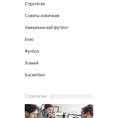
Стратегии
Советы новичкам
Американский футбол
Бокс
Футбол
Хоккей
Баскетбол
Стратегии