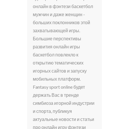
онлайн в фэнтези баскетбол
мужчин и даже женщин -
больших поклонников этой
захватывающей игры.
Большие перспективы
развития онлайн игры
баскетбол повлекло к
открытию тематических
игорных сайтов и запуску
мобильных платформ.
Fantasy sport online будет
держать Вас в тренде
симбиоза игорной индустрии
и спорта, публикуя
актуальные новости и статьи
про онлайн игру фэнтези