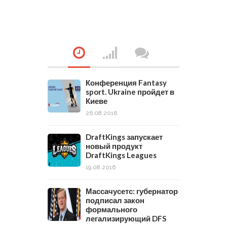
Конференция Fantasy
sport. Ukraine пройдет в
Киеве
26.08.2016
DraftKings запускает
новый продукт
DraftKings Leagues
19.08.2016
Массачусетс: губернатор
подписал закон
формального
легализирующий DFS