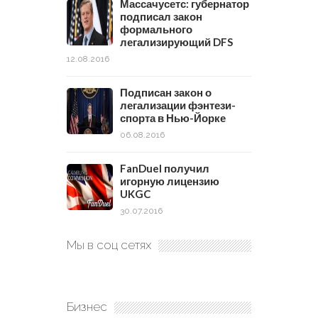
Массачусетс: губернатор
подписал закон
формального
легализирующий DFS
12.08.2016
Подписан закон о
легализации фэнтези-
спорта в Нью-Йорке
06.08.2016
FanDuel получил
игорную лицензию
UKGC
30.07.2016
Мы в соц сетях
Бизнес