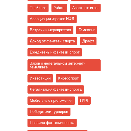
TheScore
Yahoo
Азартные игры
Ассоциация игроков НФЛ
Встречи и мероприятия
Гемблинг
Доход от фэнтези-спорта
Драфт
Ежедневный фэнтези-спорт
Закон о нелегальном интернет-
гемблинге
Инвестиции
Киберспорт
Легализация фэнтези-спорта
Мобильные приложения
НФЛ
Победители турниров
Правила фэнтези-спорта