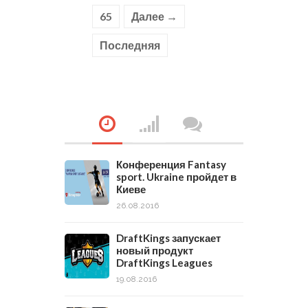
65
Далее →
Последняя
Конференция Fantasy
sport. Ukraine пройдет в
Киеве
26.08.2016
DraftKings запускает
новый продукт
DraftKings Leagues
19.08.2016