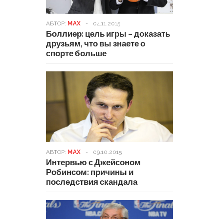
АВТОР:
MAX
-
04.11.2015
Боллиер: цель игры – доказать
друзьям, что вы знаете о
спорте больше
АВТОР:
MAX
-
09.10.2015
Интервью с Джейсоном
Робинсом: причины и
последствия скандала