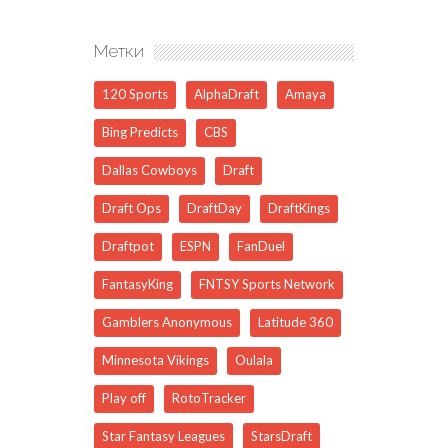
Метки
120 Sports
AlphaDraft
Amaya
Bing Predicts
CBS
Dallas Cowboys
Draft
Draft Ops
DraftDay
DraftKings
Draftpot
ESPN
FanDuel
FantasyKing
FNTSY Sports Network
Gamblers Anonymous
Latitude 360
Minnesota Vikings
Oulala
Play off
RotoTracker
Star Fantasy Leagues
StarsDraft