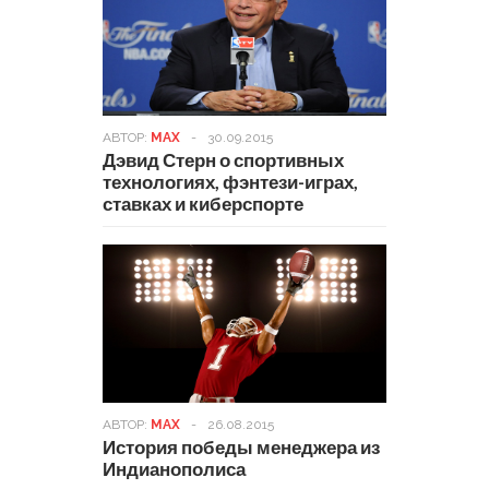
АВТОР:
MAX
-
30.09.2015
Дэвид Стерн о спортивных
технологиях, фэнтези-играх,
ставках и киберспорте
АВТОР:
MAX
-
26.08.2015
История победы менеджера из
Индианополиса