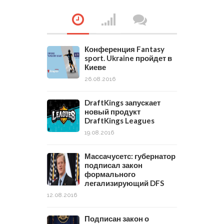
Конференция Fantasy
sport. Ukraine пройдет в
Киеве
26.08.2016
DraftKings запускает
новый продукт
DraftKings Leagues
19.08.2016
Массачусетс: губернатор
подписал закон
формального
легализирующий DFS
12.08.2016
Подписан закон о