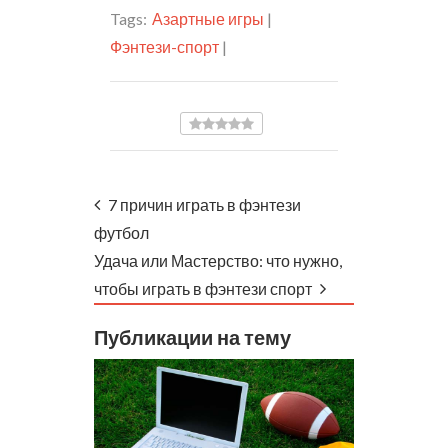
Tags:
Азартные игры
|
Фэнтези-спорт
|
7 причин играть в фэнтези
футбол
Удача или Мастерство: что нужно,
чтобы играть в фэнтези спорт
Публикации на тему