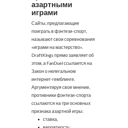
азартными
играми
Сайты, предлагающие
поиграть в фэнтези-спорт,
называют свои соревнования
«играми на мастерство».
DraftKings прямо заявляет об
этом, а FanDuel ссылается на
Закон о нелегальном
интернет-гемблинге.
Аргументируя свое мнение,
противники фэнтези-спорта
ссылаются на три основных
признака азартной игры:
ставка,
вероятность;