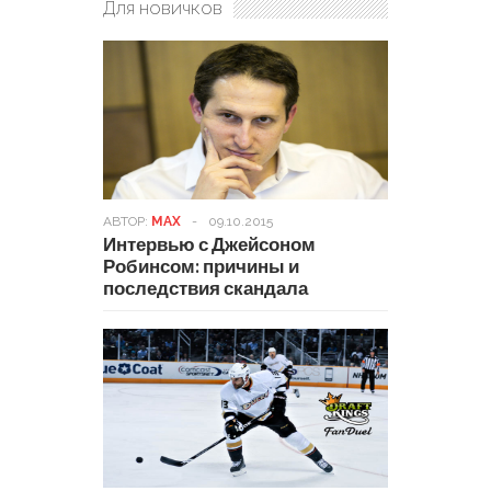
Для новичков
АВТОР:
MAX
-
09.10.2015
Интервью с Джейсоном
Робинсом: причины и
последствия скандала