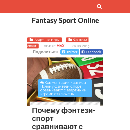
Fantasy Sport Online
Азартные игры
Фэнтези-
спорт
АВТОР:
MAX
-
26.08.2015
Поделиться
Twitter
Facebook
Комментарии
к записи
Почему фэнтези-спорт
сравнивают с азартными
играми
отключены
Почему фэнтези-
спорт
сравнивают с