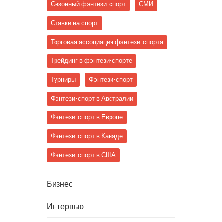
Сезонный фэнтези-спорт
СМИ
Ставки на спорт
Торговая ассоциация фэнтези-спорта
Трейдинг в фэнтези-спорте
Турниры
Фэнтези-спорт
Фэнтези-спорт в Австралии
Фэнтези-спорт в Европе
Фэнтези-спорт в Канаде
Фэнтези-спорт в США
Бизнес
Интервью