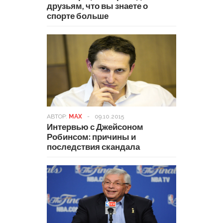
друзьям, что вы знаете о
спорте больше
АВТОР:
MAX
-
09.10.2015
Интервью с Джейсоном
Робинсом: причины и
последствия скандала