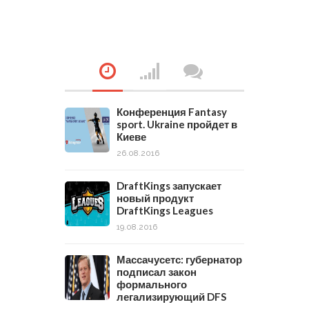
Конференция Fantasy
sport. Ukraine пройдет в
Киеве
26.08.2016
DraftKings запускает
новый продукт
DraftKings Leagues
19.08.2016
Массачусетс: губернатор
подписал закон
формального
легализирующий DFS