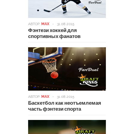
АВТОР:
MAX
-
31.08.2015
Фэнтези хоккей для
спортивных фанатов
АВТОР:
MAX
-
31.08.2015
Баскетбол как неотъемлемая
часть фэнтези спорта