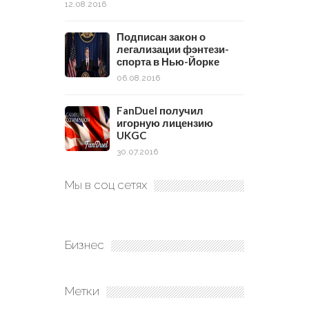
12.08.2016
Подписан закон о
легализации фэнтези-
спорта в Нью-Йорке
06.08.2016
FanDuel получил
игорную лицензию
UKGC
30.07.2016
Мы в соц сетях
Бизнес
Метки