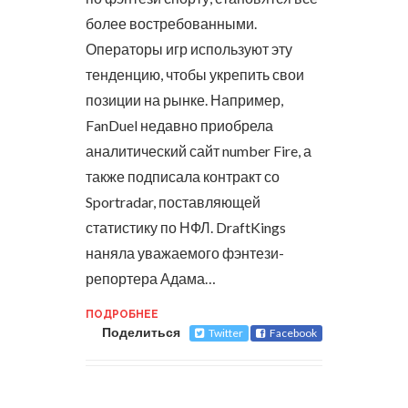
более востребованными.
Операторы игр используют эту
тенденцию, чтобы укрепить свои
позиции на рынке.
Например,
FanDuel недавно приобрела
аналитический сайт number Fire, а
также подписала контракт со
Sportradar, поставляющей
статистику по НФЛ. DraftKings
наняла уважаемого фэнтези-
репортера Адама…
ПОДРОБНЕЕ
Поделиться
Twitter
Facebook