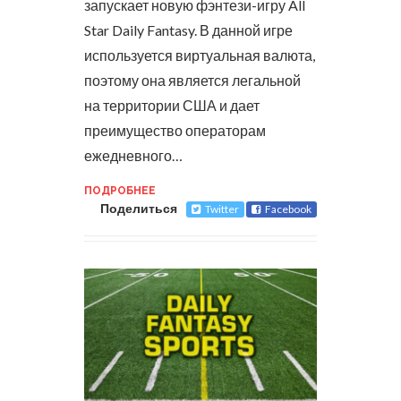
запускает новую фэнтези-игру All
Star Daily Fantasy. В данной игре
используется виртуальная валюта,
поэтому она является легальной
на территории США и дает
преимущество операторам
ежедневного…
ПОДРОБНЕЕ
Поделиться
Twitter
Facebook