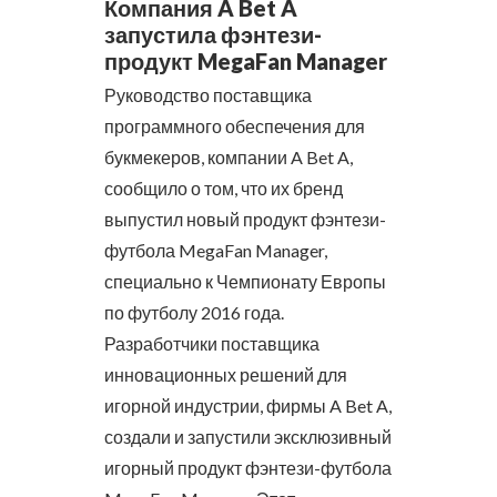
Компания A Bet A
запустила фэнтези-
продукт MegaFan Manager
Руководство поставщика
программного обеспечения для
букмекеров, компании A Bet A,
сообщило о том, что их бренд
выпустил новый продукт фэнтези-
футбола MegaFan Manager,
специально к Чемпионату Европы
по футболу 2016 года.
Разработчики поставщика
инновационных решений для
игорной индустрии, фирмы A Bet A,
создали и запустили эксклюзивный
игорный продукт фэнтези-футбола