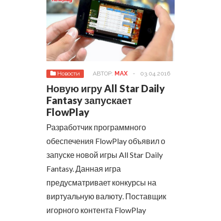
Новости
АВТОР:
MAX
-
03.04.2016
Новую игру All Star Daily
Fantasy запускает
FlowPlay
Разработчик программного
обеспечения FlowPlay объявил о
запуске новой игры All Star Daily
Fantasy. Данная игра
предусматривает конкурсы на
виртуальную валюту.
Поставщик
игорного контента FlowPlay