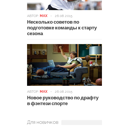
АВТОР:
MAX
-
26.08.2015
Несколько советов по
подготовке команды к старту
сезона
АВТОР:
MAX
-
26.08.2015
Новое руководство по драфту
в фэнтези спорте
Для новичков