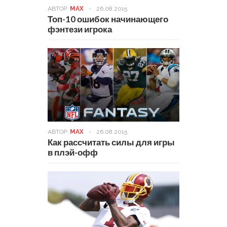
АВТОР:
MAX
-
26.08.2015
Топ-10 ошибок начинающего
фэнтези игрока
АВТОР:
MAX
-
26.08.2015
Как рассчитать силы для игры
в плэй-офф