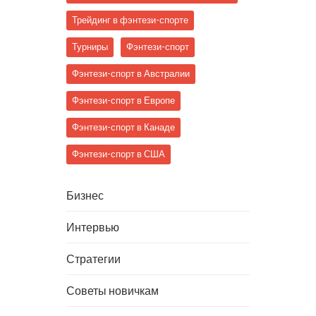
Трейдинг в фэнтези-спорте
Турниры
Фэнтези-спорт
Фэнтези-спорт в Австралии
Фэнтези-спорт в Европе
Фэнтези-спорт в Канаде
Фэнтези-спорт в США
Бизнес
Интервью
Стратегии
Советы новичкам