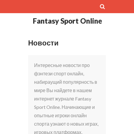
Fantasy Sport Online
Новости
Интересные новости про
фэнтези спорт онлайн,
набираущий популярность в
мире Вы найдете в нашем
интернет журнале Fantasy
Sport Online. Начинающие и
опытные игроки онлайн
спорта узнают о новых играх,
игровых платформах,