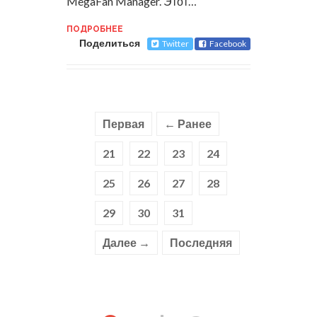
MegaFan Manager. Этот…
ПОДРОБНЕЕ
Поделиться
Twitter
Facebook
Первая
← Ранее
21
22
23
24
25
26
27
28
29
30
31
Далее →
Последняя