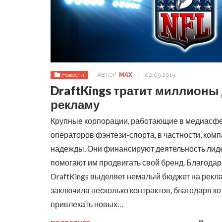
Новости
АВТОР:
MAX
-
02.09.2015
DraftKings тратит миллионы
рекламу
Крупные корпорации, работающие в медиасфе
операторов фэнтези-спорта, в частности, ком
надежды. Они финансируют деятельность лид
помогают им продвигать свой бренд.
Благодар
DraftKings выделяет немалый бюджет на рекла
заключила несколько контрактов, благодаря к
привлекать новых…