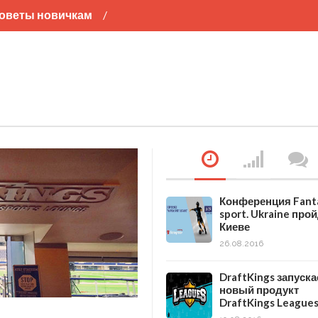
оветы новичкам
л
Хоккей
Баскетбол
Конференция Fant
sport. Ukraine прой
Киеве
26.08.2016
DraftKings запуска
новый продукт
DraftKings League