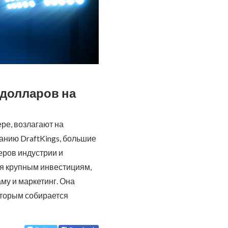
 долларов на
ре, возлагают на
панию DraftKings, большие
еров индустрии и
я крупным инвестициям,
му и маркетинг. Она
оторым собирается