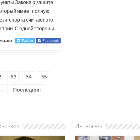
пункты Закона о защите
который имеет полную
зи-спорта считают это
стрии. С одной стороны,…
иться
Twitter
Facebook
2
53
54
55
 →
Последняя
овичков
Интервью