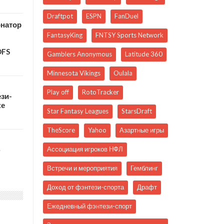
Draftpot
ESPN
FanDuel
рнатор
FantasyKing
FNTSY Sports Network
DFS
Gamblers Anonymous
Latitude 360
Minnesota Vikings
Oulala
Play off
RotoTracker
зи-
ке
Star Fantasy Leagues
StarsDraft
TheScore
Yahoo
Азартные игры
ю
Ассоциация игроков НФЛ
Встречи и мероприятия
Гемблинг
Доход от фэнтези-спорта
Драфт
Ежедневный фэнтези-спорт