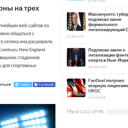
19.08.2016
оны на трех
Массачусетс: губе
подписал закон
формального
упнейших веб-сайтов по
легализирующий 
ивно общаться с
12.08.2016
го сезона она расширила
 Cowboys, New England
Подписан закон о
легализации фэнте
омашних стадионов
спорта в Нью-Йор
ы для спортивных
06.08.2016
FanDuel получил
иться
Twitter
Facebook
игорную лицензи
UKGC
30.07.2016
Мы в соц сетях