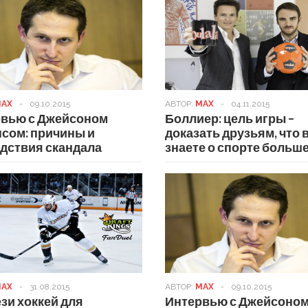
AX
-
09.10.2015
АВТОР:
MAX
-
04.11.2015
вью с Джейсоном
Боллиер: цель игры –
сом: причины и
доказать друзьям, что 
дствия скандала
знаете о спорте больш
AX
-
31.08.2015
АВТОР:
MAX
-
09.10.2015
зи хоккей для
Интервью с Джейсоно