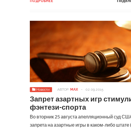
Подел
ПОДРОБНЕЕ
Новости
АВТОР:
MAX
-
02.09.2015
Запрет азартных игр стимул
фэнтези-спорта
Во вторник 25 августа апелляционный суд США
запрета на азартные игры в каком-либо штате