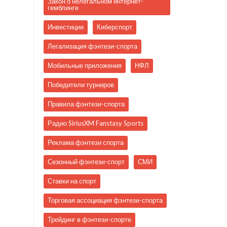
Закон о нелегальном интернет-
гемблинге
Инвестиции
Киберспорт
Легализация фэнтези-спорта
Мобильные приложения
НФЛ
Победители турниров
Правила фэнтези-спорта
Радио SiriusXM Fanstasy Sports
Реклама фэнтези спорта
Сезонный фэнтези-спорт
СМИ
Ставки на спорт
Торговая ассоциация фэнтези-спорта
Трейдинг в фэнтези-спорте