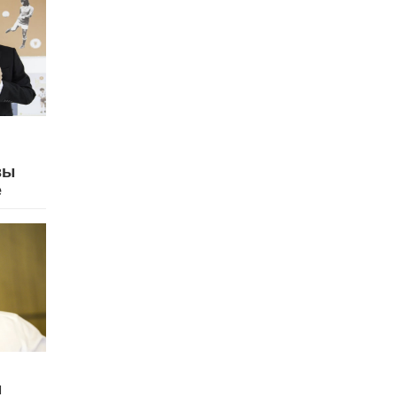
вы
е
м