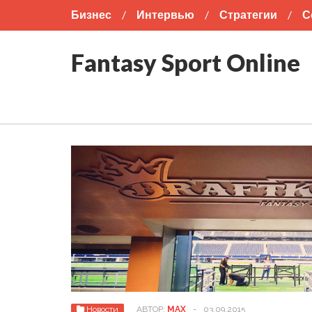
Бизнес
Интервью
Стратегии
С
Американский футбол
Бокс
Футбо
Fantasy Sport Online
Новости
АВТОР:
MAX
-
03.09.2015