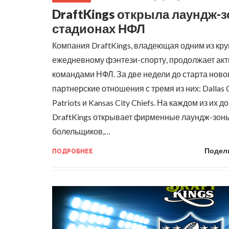
DraftKings открыла лаундж-з
стадионах НФЛ
Компания DraftKings, владеющая одним из кр
ежедневному фэнтези-спорту, продолжает акт
командами НФЛ. За две недели до старта ново
партнерские отношения с тремя из них: Dallas
Patriots и Kansas City Chiefs.
На каждом из их д
DraftKings открывает фирменные лаундж-зон
болельщиков,…
Подел
ПОДРОБНЕЕ