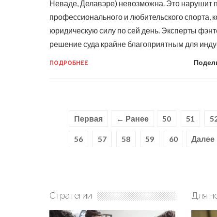
Неваде, Делавэре) невозможна. Это нарушит 
профессионального и любительского спорта, 
юридическую силу по сей день.
Эксперты фэнте
решение суда крайне благоприятным для инду
Подел
ПОДРОБНЕЕ
Первая
← Ранее
50
51
5
56
57
58
59
60
Далее
Стратегии
Для н