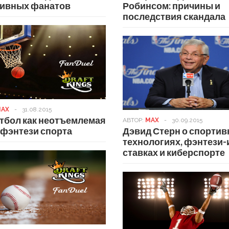
тивных фанатов
Робинсом: причины и
последствия скандала
AX
-
31.08.2015
тбол как неотъемлемая
АВТОР:
MAX
-
30.09.2015
 фэнтези спорта
Дэвид Стерн о спорти
технологиях, фэнтези-
ставках и киберспорте