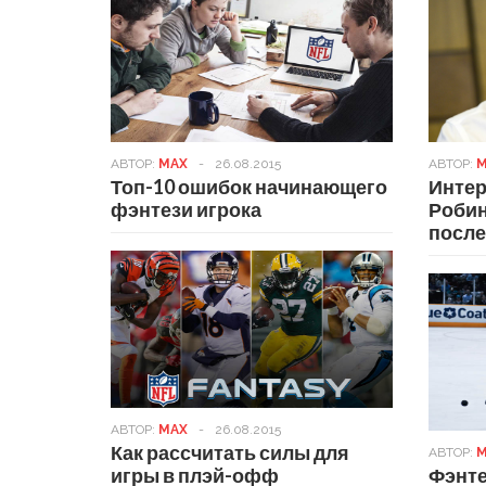
АВТОР:
MAX
-
26.08.2015
АВТОР:
M
Топ-10 ошибок начинающего
Интер
фэнтези игрока
Робин
после
АВТОР:
MAX
-
26.08.2015
Как рассчитать силы для
АВТОР:
M
игры в плэй-офф
Фэнте