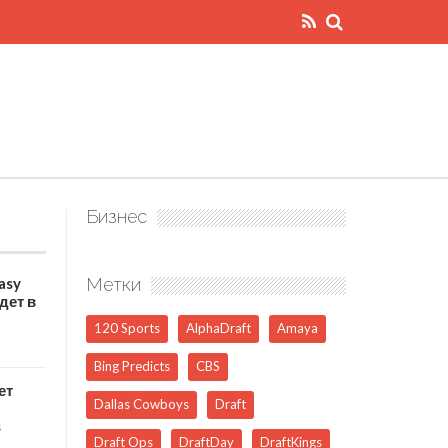
Бизнес
asy
Метки
дет в
120 Sports
AlphaDraft
Amaya
Bing Predicts
CBS
ет
Dallas Cowboys
Draft
s
Draft Ops
DraftDay
DraftKings