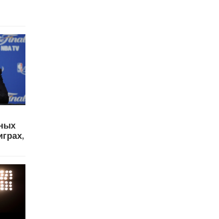
вных
играх,