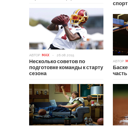
спор
АВТОР:
MAX
-
26.08.2015
Несколько советов по
АВТОР:
M
подготовке команды к старту
Баске
сезона
часть