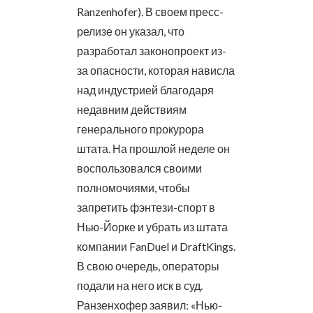
Ranzenhofer). В своем пресс-
релизе он указал, что
разработал законопроект из-
за опасности, которая нависла
над индустрией благодаря
недавним действиям
генерального прокурора
штата. На прошлой неделе он
воспользовался своими
полномочиями, чтобы
запретить фэнтези-спорт в
Нью-Йорке и убрать из штата
компании FanDuel и DraftKings.
В свою очередь, операторы
подали на него иск в суд.
Ранзенхофер заявил: «Нью-