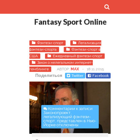
Fantasy Sport Online
Фэнтези-спорт
Легализация
фэнтези-спорта
Фэнтези-спорт в
США
Ежедневный фэнтези-спорт
Закон о нелегальном интернет-
гемблинге
АВТОР:
MAX
-
18.11.2015
Поделиться
Twitter
Facebook
Комментарии
к записи
Законопроект,
легализующий фэнтези-
спорт, представлен в Нью-
Йорке
отключены