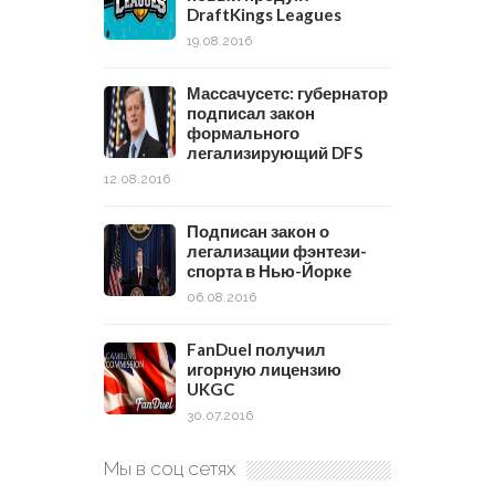
DraftKings Leagues
19.08.2016
Массачусетс: губернатор
подписал закон
формального
легализирующий DFS
12.08.2016
Подписан закон о
легализации фэнтези-
спорта в Нью-Йорке
06.08.2016
FanDuel получил
игорную лицензию
UKGC
30.07.2016
Мы в соц сетях