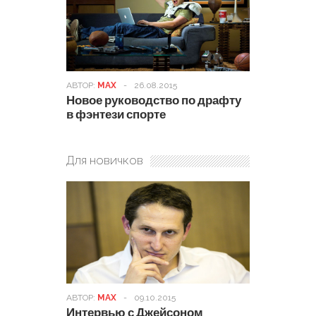
АВТОР:
MAX
-
26.08.2015
Новое руководство по драфту
в фэнтези спорте
Для новичков
АВТОР:
MAX
-
09.10.2015
Интервью с Джейсоном