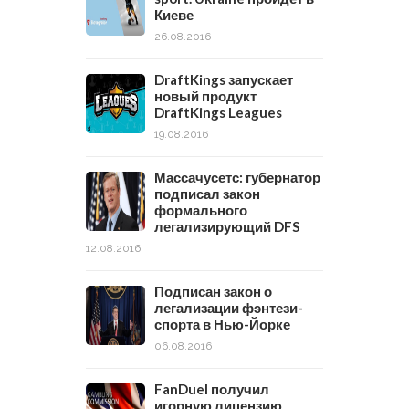
Киеве
26.08.2016
DraftKings запускает
новый продукт
DraftKings Leagues
19.08.2016
Массачусетс: губернатор
подписал закон
формального
легализирующий DFS
12.08.2016
Подписан закон о
легализации фэнтези-
спорта в Нью-Йорке
06.08.2016
FanDuel получил
игорную лицензию