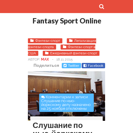
Fantasy Sport Online
Фэнтези-спорт
Легализация
фэнтези-спорта
Фэнтези-спорт в
США
Ежедневный фэнтези-спорт
АВТОР:
MAX
-
18.11.2015
Поделиться
Twitter
Facebook
Комментарии
к записи
Слушание по нью-
йоркскому делу назначено
на 25 ноября
отключены
Слушание по