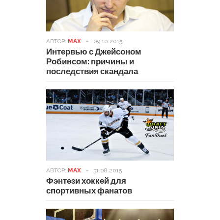
АВТОР:
MAX
-
09.10.2015
Интервью с Джейсоном
Робинсом: причины и
последствия скандала
АВТОР:
MAX
-
31.08.2015
Фэнтези хоккей для
спортивных фанатов