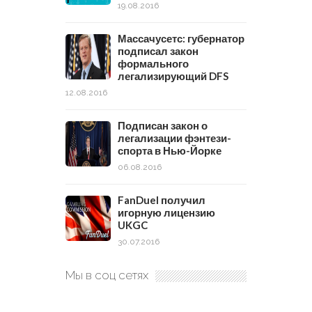
19.08.2016
Массачусетс: губернатор
подписал закон
формального
легализирующий DFS
12.08.2016
Подписан закон о
легализации фэнтези-
спорта в Нью-Йорке
06.08.2016
FanDuel получил
игорную лицензию
UKGC
30.07.2016
Мы в соц сетях