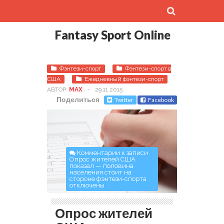
Fantasy Sport Online
Фэнтези-спорт
Фэнтези-спорт в
США
Ежедневный фэнтези-спорт
АВТОР:
MAX
-
29.11.2015
Поделиться
Twitter
Facebook
Комментарии
к записи
Опрос жителей США
показал — половина
населения стоит на
стороне фэнтези-спорта
отключены
Опрос жителей