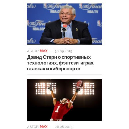
АВТОР:
MAX
-
30.09.2015
Дэвид Стерн о спортивных
технологиях, фэнтези-играх,
ставках и киберспорте
АВТОР:
MAX
-
26.08.2015