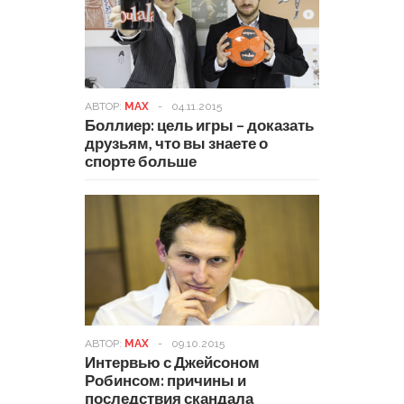
АВТОР:
MAX
-
04.11.2015
Боллиер: цель игры – доказать
друзьям, что вы знаете о
спорте больше
АВТОР:
MAX
-
09.10.2015
Интервью с Джейсоном
Робинсом: причины и
последствия скандала