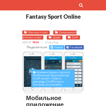
Fantasy Sport Online
Фэнтези-спорт
Ежедневный
фэнтези-спорт
Драфт
Draft
АВТОР:
MAX
-
17.09.2015
Поделиться
Twitter
Facebook
Комментарии
к записи
Мобильное приложение
Draft может побить
рекорды DraftKings и
Fanduel
отключены
Мобильное
приложение