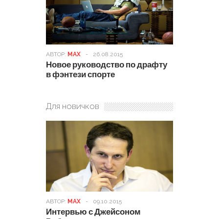
АВТОР:
MAX
-
26.08.2015
Новое руководство по драфту
в фэнтези спорте
Для новичков
АВТОР:
MAX
-
09.10.2015
Интервью с Джейсоном