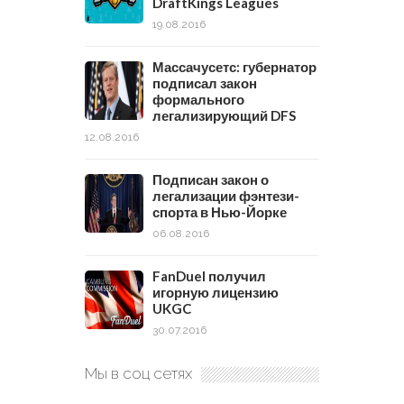
DraftKings Leagues
19.08.2016
Массачусетс: губернатор
подписал закон
формального
легализирующий DFS
12.08.2016
Подписан закон о
легализации фэнтези-
спорта в Нью-Йорке
06.08.2016
FanDuel получил
игорную лицензию
UKGC
30.07.2016
Мы в соц сетях