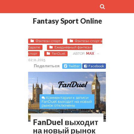
Fantasy Sport Online
Фэнтези-спорт
Фэнтези-спорт в
Европе
Ежедневный фэнтези-
спорт
FanDuel
АВТОР:
MAX
-
02.11.2015
Поделиться
Twitter
Facebook
Комментарии
к записи
FanDuel выходит на новый
рынок
отключены
FanDuel выходит
на новый рынок