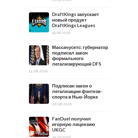
DraftKings запускает
новый продукт
DraftKings Leagues
19.08.2016
Массачусетс: губернатор
подписал закон
формального
легализирующий DFS
12.08.2016
Подписан закон о
легализации фэнтези-
спорта в Нью-Йорке
06.08.2016
FanDuel получил
игорную лицензию
UKGC
30.07.2016