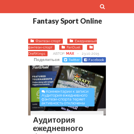
Fantasy Sport Online
Фэнтези-спорт
Ежедневный
фэнтези-спорт
FanDuel
DraftKings
АВТОР:
MAX
-
23.10.2015
Поделиться
Twitter
Facebook
Комментарии
к записи
Аудитория ежедневного
фэнтези-спорта теряет
активность
отключены
Аудитория
ежедневного