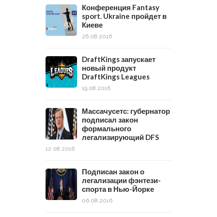
Конференция Fantasy
sport. Ukraine пройдет в
Киеве
26.08.2016
DraftKings запускает
новый продукт
DraftKings Leagues
19.08.2016
Массачусетс: губернатор
подписал закон
формального
легализирующий DFS
12.08.2016
Подписан закон о
легализации фэнтези-
спорта в Нью-Йорке
06.08.2016