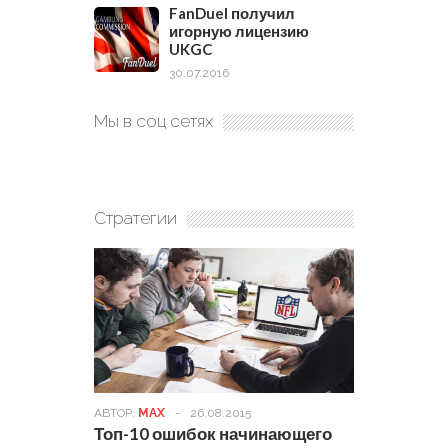
FanDuel получил
игорную лицензию
UKGC
30.07.2016
Мы в соц сетях
Стратегии
АВТОР:
MAX
-
26.08.2015
Топ-10 ошибок начинающего