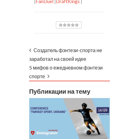
|
FanDuel
|
DraftKings
|
Создатель фэнтези-спорта не
заработал на своей идее
5 мифов о ежедневном фэнтези
спорте
Публикации на тему