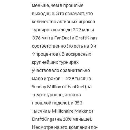
меньше, чем в прошлые
выходные. Это означает, что
количество активных игроков
турниров упало до 3,27 млн и
3,76 млн в FanDuel и DraftKings
соответственно (то есть на 3 и
9 процентов). В воскресных
крупнейших турнирах
участвовало сравнительно
мало игроков — 229 тысяч в
Sunday Million от FanDuel (на
том же уровне, что и на
прошлой неделе), и 353
тысячи в Millionaire Maker от
DraftKings (на 10% меньше).
Несмотря на это, компании по-